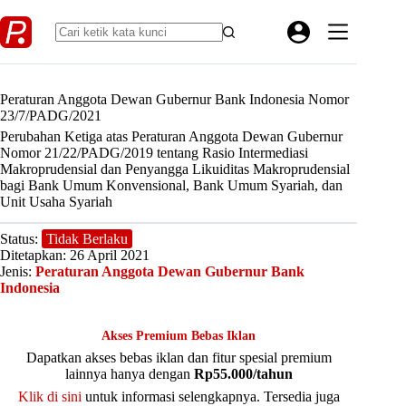
Skip
to
content
Peraturan Anggota Dewan Gubernur Bank Indonesia Nomor
23/7/PADG/2021
Perubahan Ketiga atas Peraturan Anggota Dewan Gubernur
Nomor 21/22/PADG/2019 tentang Rasio Intermediasi
Makroprudensial dan Penyangga Likuiditas Makroprudensial
bagi Bank Umum Konvensional, Bank Umum Syariah, dan
Unit Usaha Syariah
Status:
Tidak Berlaku
Ditetapkan: 26 April 2021
Jenis:
Peraturan Anggota Dewan Gubernur Bank
Indonesia
Akses Premium Bebas Iklan
Dapatkan akses bebas iklan dan fitur spesial premium
lainnya hanya dengan
Rp55.000/tahun
Klik di sini
untuk informasi selengkapnya. Tersedia juga