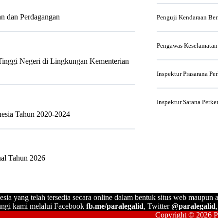
ian dan Perdagangan
Penguji Kendaraan Be
Pengawas Keselamatan
 Tinggi Negeri di Lingkungan Kementerian
Inspektur Prasarana Pe
Inspektur Sarana Perke
onesia Tahun 2020-2024
nal Tahun 2026
esia yang telah tersedia secara online dalam bentuk situs web maupun a
ngi kami melalui Facebook
fb.me/paralegalid
, Twitter
@paralegalid
Copyright © 2026 Pa