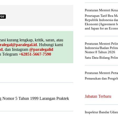
Peraturan Menteri Ke
Penetapan Tarif Bea Ma
PDF
Republik Indonesia da
Ekonomi (Agreement be
and Japan for an Econo
asi kurang lengkap, kritik, saran, atau
Peraturan Menteri Pel
ralegal@paralegal.id
. Hubungi kami
Indonesia/Badan Pelin
id
, dan Instagram
@paralegalid
Nomor 8 Tahun 2026
 Telegram
+62851-5667-7590
Satu Data Bidang Peli
Peraturan Menteri Per
Pemasukan dan Pengelu
Jabatan Terbaru
g Nomor 5 Tahun 1999 Larangan Praktek
Inspektur Bandar Udar