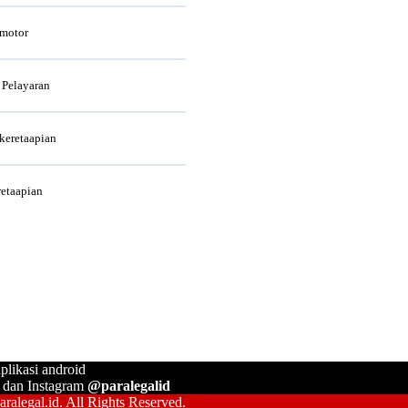
rmotor
 Pelayaran
rkeretaapian
retaapian
plikasi android
, dan Instagram
@paralegalid
ralegal.id. All Rights Reserved.