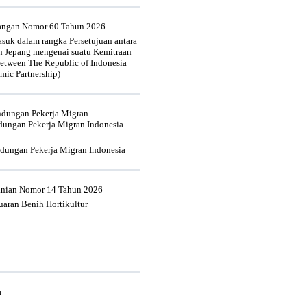
uangan Nomor 60 Tahun 2026
suk dalam rangka Persetujuan antara
n Jepang mengenai suatu Kemitraan
tween The Republic of Indonesia
mic Partnership)
indungan Pekerja Migran
dungan Pekerja Migran Indonesia
ndungan Pekerja Migran Indonesia
tanian Nomor 14 Tahun 2026
aran Benih Hortikultur
a