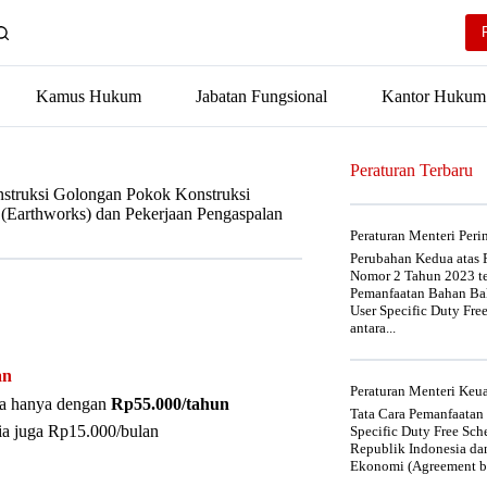
Kamus Hukum
Jabatan Fungsional
Kantor Hukum
Peraturan Terbaru
nstruksi Golongan Pokok Konstruksi
 (Earthworks) dan Pekerjaan Pengaspalan
Peraturan Menteri Per
Perubahan Kedua atas P
Nomor 2 Tahun 2023 t
Pemanfaatan Bahan Bak
User Specific Duty Fre
antara...
an
Peraturan Menteri Ke
nya hanya dengan
Rp55.000/tahun
Tata Cara Pemanfaatan
ia juga Rp15.000/bulan
Specific Duty Free Sc
Republik Indonesia da
Ekonomi (Agreement be