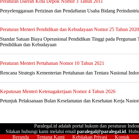
Peraturan Daerah Kota Depok Nomor 3 Tahun 2011
Penyelenggaraan Perizinan dan Pendaftaran Usaha Bidang Perindustr
Peraturan Menteri Pendidikan dan Kebudayaan Nomor 25 Tahun 2020
Standar Satuan Biaya Operasional Pendidikan Tinggi pada Perguruan
Pendidikan dan Kebudayaan
Peraturan Menteri Pertahanan Nomor 10 Tahun 2021
Rencana Strategis Kementerian Pertahanan dan Tentara Nasional Ind
Keputusan Menteri Ketenagakerjaan Nomor 4 Tahun 2026
Petunjuk Pelaksanaan Bulan Keselamatan dan Kesehatan Kerja Nasio
Paralegal.id adalah portal hukum dan peraturan Indon
Silakan hubungi kami melalui email
paralegal@paralegal.id
. Hubu
Beranda
Tentang Kami
Kebijakan Privasi
Kontak