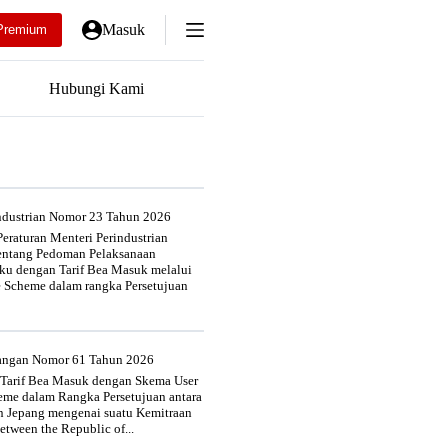
Masuk
Premium
Hubungi Kami
industrian Nomor 23 Tahun 2026
eraturan Menteri Perindustrian
entang Pedoman Pelaksanaan
u dengan Tarif Bea Masuk melalui
e Scheme dalam rangka Persetujuan
uangan Nomor 61 Tahun 2026
 Tarif Bea Masuk dengan Skema User
heme dalam Rangka Persetujuan antara
n Jepang mengenai suatu Kemitraan
tween the Republic of...