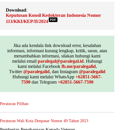
Download
:
Keputusan Konsil Kedokteran Indonesia Nomor
PDF
113/KKI/KEP/II/2024
Jika ada kendala link download error, kesalahan
informasi, informasi kurang lengkap, kritik, saran, atau
menambahkan informasi, silakan hubungi kami
melalui email
paralegal@paralegal.id
. Hubungi
kami melalui Facebook
fb.me/paralegalid
,
Twitter
@paralegalid
, dan Instagram
@paralegalid
Hubungi kami melalui WhatsApp
+62851-5667-
7590
dan Telegram
+62851-5667-7590
Peraturan Pilihan
Peraturan Wali Kota Denpasar Nomor 49 Tahun 2023
Pemberian Penghargaan Kepada Veteran