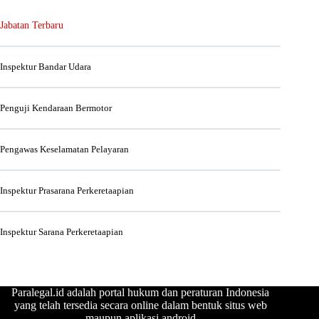
Jabatan Terbaru
Inspektur Bandar Udara
Penguji Kendaraan Bermotor
Pengawas Keselamatan Pelayaran
Inspektur Prasarana Perkeretaapian
Inspektur Sarana Perkeretaapian
Paralegal.id adalah portal hukum dan peraturan Indonesia
yang telah tersedia secara online dalam bentuk situs web
maupun aplikasi android