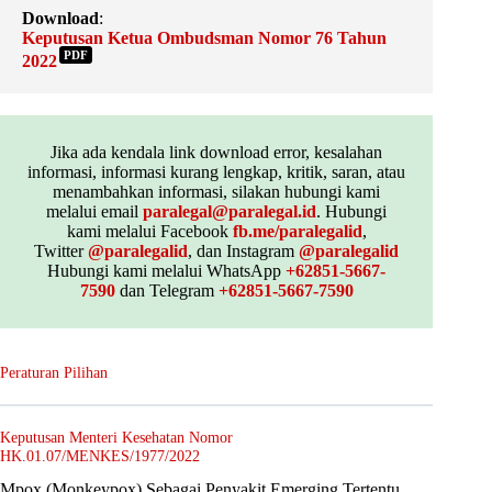
Download
:
Keputusan Ketua Ombudsman Nomor 76 Tahun
PDF
2022
Jika ada kendala link download error, kesalahan
informasi, informasi kurang lengkap, kritik, saran, atau
menambahkan informasi, silakan hubungi kami
melalui email
paralegal@paralegal.id
. Hubungi
kami melalui Facebook
fb.me/paralegalid
,
Twitter
@paralegalid
, dan Instagram
@paralegalid
Hubungi kami melalui WhatsApp
+62851-5667-
7590
dan Telegram
+62851-5667-7590
Peraturan Pilihan
Keputusan Menteri Kesehatan Nomor
HK.01.07/MENKES/1977/2022
Mpox (Monkeypox) Sebagai Penyakit Emerging Tertentu