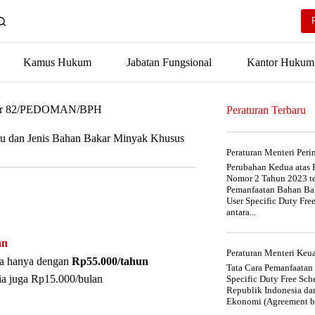
Kamus Hukum
Jabatan Fungsional
Kantor Hukum
Nomor 82/PEDOMAN/BPH
Peraturan Terbaru
u dan Jenis Bahan Bakar Minyak Khusus
Peraturan Menteri Per
Perubahan Kedua atas P
Nomor 2 Tahun 2023 t
Pemanfaatan Bahan Bak
User Specific Duty Fre
antara...
an
Peraturan Menteri Ke
nya hanya dengan
Rp55.000/tahun
Tata Cara Pemanfaatan
ia juga Rp15.000/bulan
Specific Duty Free Sc
Republik Indonesia da
Ekonomi (Agreement be