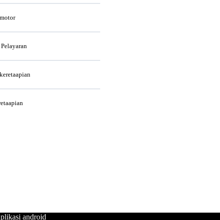
rmotor
 Pelayaran
rkeretaapian
retaapian
plikasi android