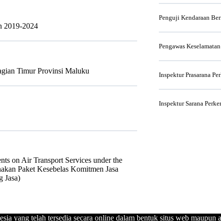
Penguji Kendaraan Be
n 2019-2024
Pengawas Keselamatan
gian Timur Provinsi Maluku
Inspektur Prasarana Pe
Inspektur Sarana Perke
ts on Air Transport Services under the
akan Paket Kesebelas Komitmen Jasa
 Jasa)
esia yang telah tersedia secara online dalam bentuk situs web maupun a