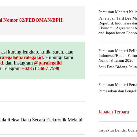
Peraturan Menteri Ke
Penetapan Tarif Bea Ma
 Bumi Nomor 82/PEDOMAN/BPH
Republik Indonesia da
Ekonomi (Agreement be
and Japan for an Econo
Peraturan Menteri Pel
asi kurang lengkap, kritik, saran, atau
Indonesia/Badan Pelin
ralegal@paralegal.id
. Hubungi kami
Nomor 8 Tahun 2026
id
, dan Instagram
@paralegalid
Satu Data Bidang Peli
 Telegram
+62851-5667-7590
Peraturan Menteri Per
Pemasukan dan Pengelu
Jabatan Terbaru
ala Reksa Dana Secara Elektronik Melalui
Inspektur Bandar Udar