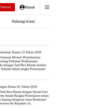
Masuk
Premium
Hubungi Kami
industrian Nomor 23 Tahun 2026
eraturan Menteri Perindustrian
entang Pedoman Pelaksanaan
u dengan Tarif Bea Masuk melalui
e Scheme dalam rangka Persetujuan
uangan Nomor 61 Tahun 2026
 Tarif Bea Masuk dengan Skema User
heme dalam Rangka Persetujuan antara
n Jepang mengenai suatu Kemitraan
tween the Republic of...