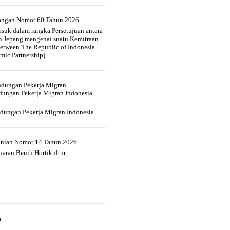
uangan Nomor 60 Tahun 2026
suk dalam rangka Persetujuan antara
n Jepang mengenai suatu Kemitraan
tween The Republic of Indonesia
mic Partnership)
indungan Pekerja Migran
dungan Pekerja Migran Indonesia
ndungan Pekerja Migran Indonesia
tanian Nomor 14 Tahun 2026
aran Benih Hortikultur
a