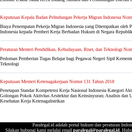
Keputusan Kepala Badan Pelindungan Pekerja Migran Indonesia Nom
Biaya Penempatan Pekerja Migran Indonesia yang Ditempatkan oleh 
Indonesia kepada Pemberi Kerja Berbadan Hukum di Negara Republi
Peraturan Menteri Pendidikan, Kebudayaan, Riset, dan Teknologi No
Pedoman Pemberian Tugas Belajar bagi Pegawai Negeri Sipil Kemente
Teknologi
Keputusan Menteri Ketenagakerjaan Nomor 131 Tahun 2018
Penetapan Standar Kompetensi Kerja Nasional Indonesia Kategori Aktiv
Golongan Pokok Aktivitas Arsitektur dan Keinsinyuran; Analisis dan 
Kesehatan Kerja Ketenagalistrikan
Paralegal.id adalah portal hukum dan peraturan Indon
Silakan hubungi kami melalui email
paralegal@paralegal.id
. Hubu