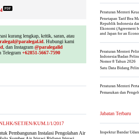
PDF
24
Peraturan Menteri Ke
Penetapan Tarif Bea Ma
Republik Indonesia da
Ekonomi (Agreement be
and Japan for an Econo
asi kurang lengkap, kritik, saran, atau
ralegal@paralegal.id
. Hubungi kami
id
, dan Instagram
@paralegalid
Peraturan Menteri Pel
 Telegram
+62851-5667-7590
Indonesia/Badan Pelin
Nomor 8 Tahun 2026
Satu Data Bidang Peli
Peraturan Menteri Per
Pemasukan dan Pengelu
Jabatan Terbaru
1/MENLHK/SETJEN/KUM.1/1/2017
Inspektur Bandar Udar
tuk Pembangunan Instalasi Pengolahan Air
lu Sumber Air Irigasi Bidang Irigasi