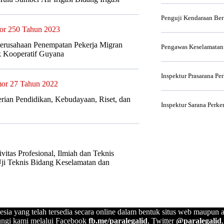
Penguji Kendaraan Be
or 250 Tahun 2023
Perusahaan Penempatan Pekerja Migran
Pengawas Keselamatan
k Kooperatif Guyana
Inspektur Prasarana Pe
mor 27 Tahun 2022
rian Pendidikan, Kebudayaan, Riset, dan
Inspektur Sarana Perke
itas Profesional, Ilmiah dan Teknis
Uji Teknis Bidang Keselamatan dan
esia yang telah tersedia secara online dalam bentuk situs web maupun a
ngi kami melalui Facebook
fb.me/paralegalid
, Twitter
@paralegalid