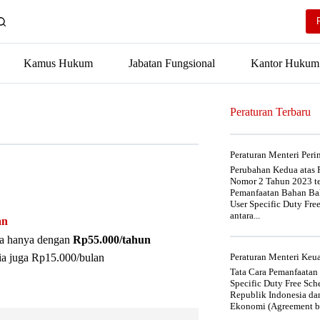
Kamus Hukum
Jabatan Fungsional
Kantor Hukum
Peraturan Terbaru
Peraturan Menteri Per
Perubahan Kedua atas P
Nomor 2 Tahun 2023 t
Pemanfaatan Bahan Bak
User Specific Duty Fre
antara...
an
nya hanya dengan
Rp55.000/tahun
ia juga Rp15.000/bulan
Peraturan Menteri Ke
Tata Cara Pemanfaatan
Specific Duty Free Sc
Republik Indonesia da
Ekonomi (Agreement be