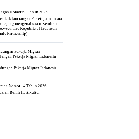
uangan Nomor 60 Tahun 2026
suk dalam rangka Persetujuan antara
n Jepang mengenai suatu Kemitraan
tween The Republic of Indonesia
mic Partnership)
indungan Pekerja Migran
dungan Pekerja Migran Indonesia
ndungan Pekerja Migran Indonesia
tanian Nomor 14 Tahun 2026
aran Benih Hortikultur
a