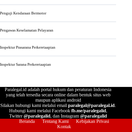
Penguji Kendaraan Bermotor
Pengawas Keselamatan Pelayaran
Inspektur Prasarana Perkeretaapian
Inspektur Sarana Perkeretaapian
Paralegal.id adalah portal hukum dan peraturan Indonesia
yang telah tersedia secara online dalam bentuk situs web
maupun aplikasi android
Silakan hubungi kami melalui email
paralegal@paralegal.id
.
Hubungi kami melalui Facebook
fb.me/paralegalid
,
Twitter
@paralegalid
, dan Instagram
@paralegalid
Beranda
Tentang Kami
Kebijakan Privasi
Kontak