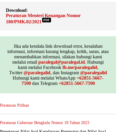
Download
:
Peraturan Menteri Keuangan Nomor
PDF
180/PMK.02/2021
Jika ada kendala link download error, kesalahan
informasi, informasi kurang lengkap, kritik, saran, atau
menambahkan informasi, silakan hubungi kami
melalui email
paralegal@paralegal.id
. Hubungi
kami melalui Facebook
fb.me/paralegalid
,
Twitter
@paralegalid
, dan Instagram
@paralegalid
Hubungi kami melalui WhatsApp
+62851-5667-
7590
dan Telegram
+62851-5667-7590
Peraturan Pilihan
Peraturan Gubernur Bengkulu Nomor 18 Tahun 2023
Penetapan Nilai Jual Kendaraan Bermotor dan Nilai Jua1