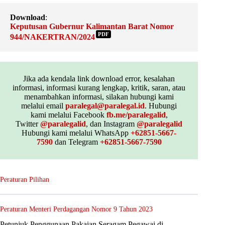
Download
:
Keputusan Gubernur Kalimantan Barat Nomor
PDF
944/NAKERTRAN/2024
Jika ada kendala link download error, kesalahan
informasi, informasi kurang lengkap, kritik, saran, atau
menambahkan informasi, silakan hubungi kami
melalui email
paralegal@paralegal.id
. Hubungi
kami melalui Facebook
fb.me/paralegalid
,
Twitter
@paralegalid
, dan Instagram
@paralegalid
Hubungi kami melalui WhatsApp
+62851-5667-
7590
dan Telegram
+62851-5667-7590
Peraturan Pilihan
Peraturan Menteri Perdagangan Nomor 9 Tahun 2023
Petunjuk Penggunaan Pakaian Seragam Pegawai di