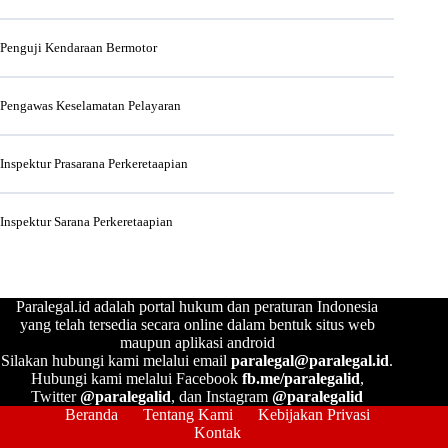
Penguji Kendaraan Bermotor
Pengawas Keselamatan Pelayaran
Inspektur Prasarana Perkeretaapian
Inspektur Sarana Perkeretaapian
Paralegal.id adalah portal hukum dan peraturan Indonesia
yang telah tersedia secara online dalam bentuk situs web
maupun aplikasi android
Silakan hubungi kami melalui email
paralegal@paralegal.id
.
Hubungi kami melalui Facebook
fb.me/paralegalid
,
Twitter
@paralegalid
, dan Instagram
@paralegalid
Beranda
Tentang Kami
Kebijakan Privasi
Kontak