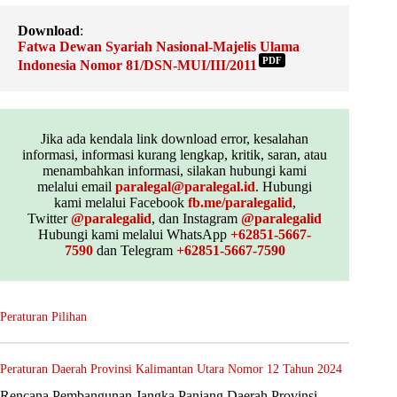
Download
:
Fatwa Dewan Syariah Nasional-Majelis Ulama
PDF
Indonesia Nomor 81/DSN-MUI/III/2011
Jika ada kendala link download error, kesalahan
informasi, informasi kurang lengkap, kritik, saran, atau
menambahkan informasi, silakan hubungi kami
melalui email
paralegal@paralegal.id
. Hubungi
kami melalui Facebook
fb.me/paralegalid
,
Twitter
@paralegalid
, dan Instagram
@paralegalid
Hubungi kami melalui WhatsApp
+62851-5667-
7590
dan Telegram
+62851-5667-7590
Peraturan Pilihan
Peraturan Daerah Provinsi Kalimantan Utara Nomor 12 Tahun 2024
Rencana Pembangunan Jangka Panjang Daerah Provinsi