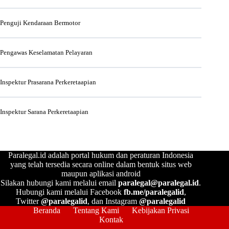
Penguji Kendaraan Bermotor
Pengawas Keselamatan Pelayaran
Inspektur Prasarana Perkeretaapian
Inspektur Sarana Perkeretaapian
Paralegal.id adalah portal hukum dan peraturan Indonesia
yang telah tersedia secara online dalam bentuk situs web
maupun aplikasi android
Silakan hubungi kami melalui email
paralegal@paralegal.id
.
Hubungi kami melalui Facebook
fb.me/paralegalid
,
Twitter
@paralegalid
, dan Instagram
@paralegalid
Beranda
Tentang Kami
Kebijakan Privasi
Kontak