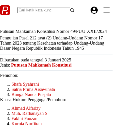
Skip
to
content
Putusan Mahkamah Konstitusi Nomor 49/PUU-XXII/2024
Pengujian Pasal 212 ayat (2) Undang-Undang Nomor 17
Tahun 2023 tentang Kesehatan terhadap Undang-Undang
Dasar Negara Republik Indonesia Tahun 1945
Dibacakan pada tanggal 3 Januari 2025
Jenis:
Putusan Mahkamah Konstitusi
Pemohon:
Shafa Syahrani
Satria Prima Arsawinata
Bunga Nanda Puspita
Kuasa Hukum Penggugat/Pemohon:
Ahmad Alfarizy
Muh. Rafliansyah S.
Fakhri Fauzan
Kurnia Nurfitrah