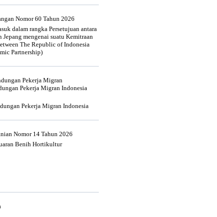
uangan Nomor 60 Tahun 2026
suk dalam rangka Persetujuan antara
n Jepang mengenai suatu Kemitraan
tween The Republic of Indonesia
mic Partnership)
indungan Pekerja Migran
dungan Pekerja Migran Indonesia
ndungan Pekerja Migran Indonesia
tanian Nomor 14 Tahun 2026
aran Benih Hortikultur
a