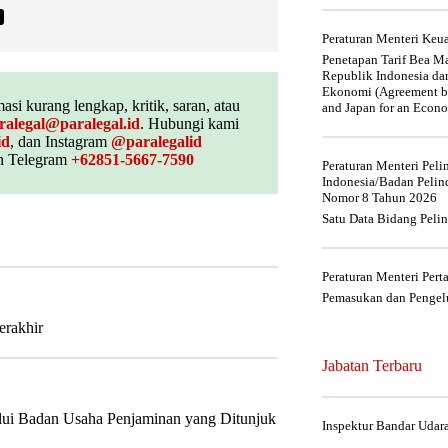
Peraturan Menteri Ke
Penetapan Tarif Bea Ma
Republik Indonesia da
Ekonomi (Agreement be
asi kurang lengkap, kritik, saran, atau
and Japan for an Econo
ralegal@paralegal.id
. Hubungi kami
id
, dan Instagram
@paralegalid
 Telegram
+62851-5667-7590
Peraturan Menteri Pel
Indonesia/Badan Pelin
Nomor 8 Tahun 2026
Satu Data Bidang Peli
Peraturan Menteri Per
Pemasukan dan Pengelu
erakhir
Jabatan Terbaru
alui Badan Usaha Penjaminan yang Ditunjuk
Inspektur Bandar Udar