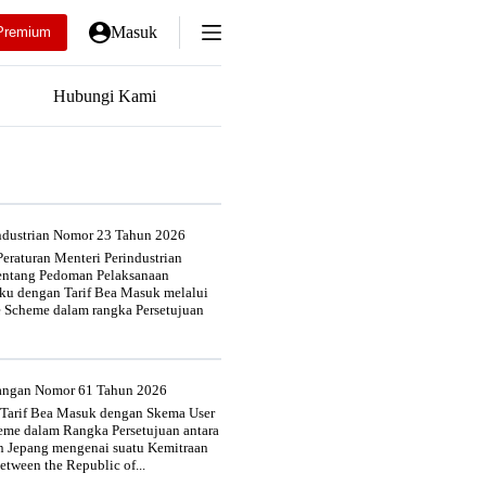
Masuk
Premium
Hubungi Kami
industrian Nomor 23 Tahun 2026
eraturan Menteri Perindustrian
entang Pedoman Pelaksanaan
u dengan Tarif Bea Masuk melalui
e Scheme dalam rangka Persetujuan
uangan Nomor 61 Tahun 2026
 Tarif Bea Masuk dengan Skema User
heme dalam Rangka Persetujuan antara
n Jepang mengenai suatu Kemitraan
tween the Republic of...