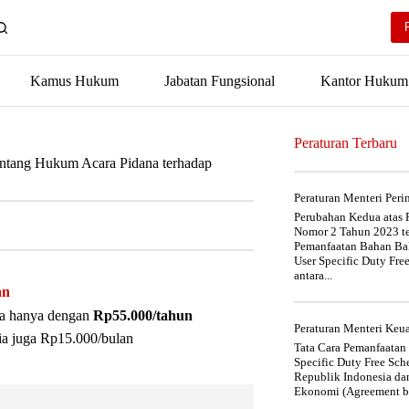
Kamus Hukum
Jabatan Fungsional
Kantor Hukum
Peraturan Terbaru
entang Hukum Acara Pidana terhadap
Peraturan Menteri Per
Perubahan Kedua atas P
Nomor 2 Tahun 2023 t
Pemanfaatan Bahan Bak
User Specific Duty Fre
antara...
an
nya hanya dengan
Rp55.000/tahun
Peraturan Menteri Ke
ia juga Rp15.000/bulan
Tata Cara Pemanfaatan
Specific Duty Free Sc
Republik Indonesia da
Ekonomi (Agreement be