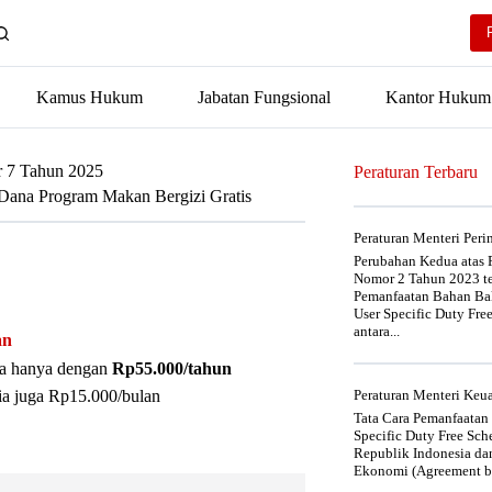
Kamus Hukum
Jabatan Fungsional
Kantor Hukum
r 7 Tahun 2025
Peraturan Terbaru
 Dana Program Makan Bergizi Gratis
Peraturan Menteri Per
Perubahan Kedua atas P
Nomor 2 Tahun 2023 t
Pemanfaatan Bahan Bak
User Specific Duty Fre
antara...
an
nya hanya dengan
Rp55.000/tahun
ia juga Rp15.000/bulan
Peraturan Menteri Ke
Tata Cara Pemanfaatan
Specific Duty Free Sc
Republik Indonesia da
Ekonomi (Agreement be