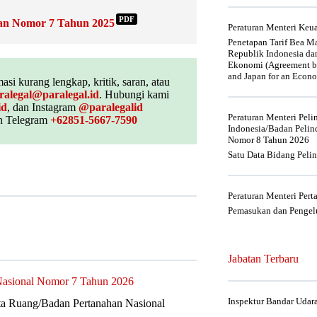
PDF
gan Nomor 7 Tahun 2025
Peraturan Menteri Ke
Penetapan Tarif Bea Ma
Republik Indonesia da
Ekonomi (Agreement be
and Japan for an Econo
asi kurang lengkap, kritik, saran, atau
ralegal@paralegal.id
. Hubungi kami
id
, dan Instagram
@paralegalid
Peraturan Menteri Pel
 Telegram
+62851-5667-7590
Indonesia/Badan Pelin
Nomor 8 Tahun 2026
Satu Data Bidang Peli
Peraturan Menteri Per
Pemasukan dan Pengelu
Jabatan Terbaru
 Nasional Nomor 7 Tahun 2026
Inspektur Bandar Udar
ata Ruang/Badan Pertanahan Nasional