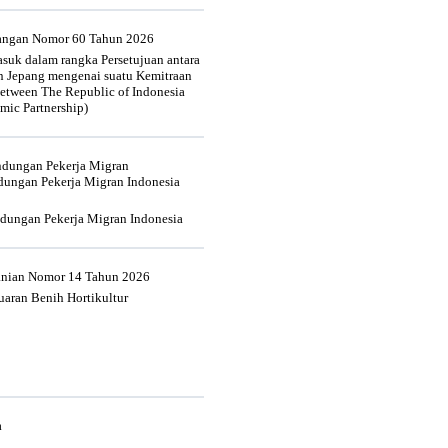
uangan Nomor 60 Tahun 2026
suk dalam rangka Persetujuan antara
n Jepang mengenai suatu Kemitraan
tween The Republic of Indonesia
mic Partnership)
indungan Pekerja Migran
dungan Pekerja Migran Indonesia
ndungan Pekerja Migran Indonesia
tanian Nomor 14 Tahun 2026
aran Benih Hortikultur
a