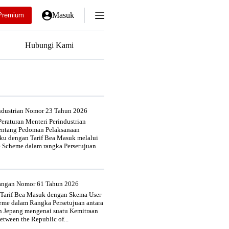
Masuk
Premium
Hubungi Kami
industrian Nomor 23 Tahun 2026
eraturan Menteri Perindustrian
entang Pedoman Pelaksanaan
u dengan Tarif Bea Masuk melalui
e Scheme dalam rangka Persetujuan
uangan Nomor 61 Tahun 2026
 Tarif Bea Masuk dengan Skema User
heme dalam Rangka Persetujuan antara
n Jepang mengenai suatu Kemitraan
tween the Republic of...