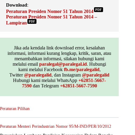
Download
:
PDF
Peraturan Presiden Nomor 51 Tahun 2014
Peraturan Presiden Nomor 51 Tahun 2014 –
PDF
Lampiran
Jika ada kendala link download error, kesalahan
informasi, informasi kurang lengkap, kritik, saran, atau
menambahkan informasi, silakan hubungi kami
melalui email
paralegal@paralegal.id
. Hubungi
kami melalui Facebook
fb.me/paralegalid
,
Twitter
@paralegalid
, dan Instagram
@paralegalid
Hubungi kami melalui WhatsApp
+62851-5667-
7590
dan Telegram
+62851-5667-7590
Peraturan Pilihan
Peraturan Menteri Perindustrian Nomor 95/M-IND/PER/10/2012