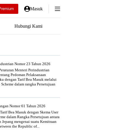
Masuk
Premium
Hubungi Kami
industrian Nomor 23 Tahun 2026
eraturan Menteri Perindustrian
entang Pedoman Pelaksanaan
u dengan Tarif Bea Masuk melalui
e Scheme dalam rangka Persetujuan
uangan Nomor 61 Tahun 2026
 Tarif Bea Masuk dengan Skema User
heme dalam Rangka Persetujuan antara
n Jepang mengenai suatu Kemitraan
tween the Republic of...