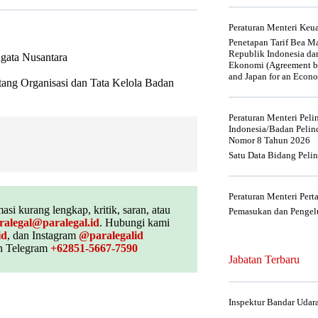
Peraturan Menteri Ke
Penetapan Tarif Bea Ma
Republik Indonesia da
agata Nusantara
Ekonomi (Agreement be
and Japan for an Econo
tang Organisasi dan Tata Kelola Badan
Peraturan Menteri Pel
Indonesia/Badan Pelin
Nomor 8 Tahun 2026
Satu Data Bidang Peli
Peraturan Menteri Per
asi kurang lengkap, kritik, saran, atau
Pemasukan dan Pengelu
ralegal@paralegal.id
. Hubungi kami
id
, dan Instagram
@paralegalid
 Telegram
+62851-5667-7590
Jabatan Terbaru
Inspektur Bandar Udar