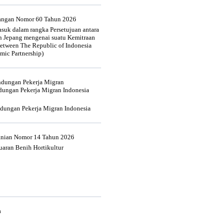
uangan Nomor 60 Tahun 2026
suk dalam rangka Persetujuan antara
n Jepang mengenai suatu Kemitraan
tween The Republic of Indonesia
mic Partnership)
indungan Pekerja Migran
dungan Pekerja Migran Indonesia
ndungan Pekerja Migran Indonesia
tanian Nomor 14 Tahun 2026
aran Benih Hortikultur
a