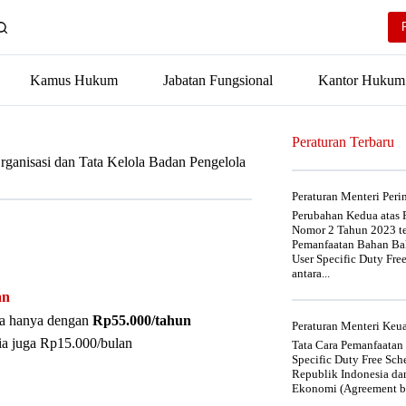
Kamus Hukum
Jabatan Fungsional
Kantor Hukum
Peraturan Terbaru
ganisasi dan Tata Kelola Badan Pengelola
Peraturan Menteri Per
Perubahan Kedua atas P
Nomor 2 Tahun 2023 t
Pemanfaatan Bahan Bak
User Specific Duty Fre
antara...
an
nya hanya dengan
Rp55.000/tahun
Peraturan Menteri Ke
ia juga Rp15.000/bulan
Tata Cara Pemanfaatan
Specific Duty Free Sc
Republik Indonesia da
Ekonomi (Agreement be