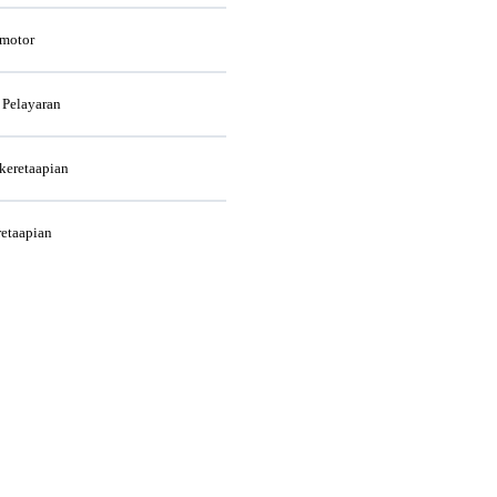
rmotor
 Pelayaran
rkeretaapian
retaapian