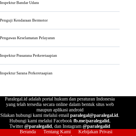
Inspektur Bandar Udara
Penguji Kendaraan Bermotor
Pengawas Keselamatan Pelayaran
Inspektur Prasarana Perkeretaapian
Inspektur Sarana Perkeretaapian
Paralegal.id adalah portal hukum dan peraturan Indonesia
yang telah tersedia secara online dalam bentuk situs web
maupun aplikasi android
Silakan hubungi kami melalui email
paralegal@paralegal.id
.
Hubungi kami melalui Facebook
fb.me/paralegalid
,
Twitter
@paralegalid
, dan Instagram
@paralegalid
Beranda
Tentang Kami
Kebijakan Privasi