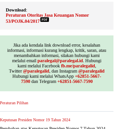
Download
:
Peraturan Otoritas Jasa Keuangan Nomor
PDF
53/POJK.04/2017
Jika ada kendala link download error, kesalahan
informasi, informasi kurang lengkap, kritik, saran, atau
menambahkan informasi, silakan hubungi kami
melalui email
paralegal@paralegal.id
. Hubungi
kami melalui Facebook
fb.me/paralegalid
,
Twitter
@paralegalid
, dan Instagram
@paralegalid
Hubungi kami melalui WhatsApp
+62851-5667-
7590
dan Telegram
+62851-5667-7590
Peraturan Pilihan
Keputusan Presiden Nomor 19 Tahun 2024
Perubahan atas Keputusan Presiden Nomor 7 Tahun 2024