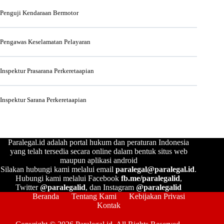
Penguji Kendaraan Bermotor
Pengawas Keselamatan Pelayaran
Inspektur Prasarana Perkeretaapian
Inspektur Sarana Perkeretaapian
Paralegal.id adalah portal hukum dan peraturan Indonesia
yang telah tersedia secara online dalam bentuk situs web
maupun aplikasi android
Silakan hubungi kami melalui email
paralegal@paralegal.id
.
Hubungi kami melalui Facebook
fb.me/paralegalid
,
Twitter
@paralegalid
, dan Instagram
@paralegalid
Beranda
Tentang Kami
Kebijakan Privasi
Kontak