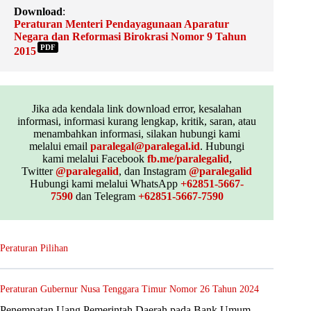
Download
:
Peraturan Menteri Pendayagunaan Aparatur
Negara dan Reformasi Birokrasi Nomor 9 Tahun
PDF
2015
Jika ada kendala link download error, kesalahan
informasi, informasi kurang lengkap, kritik, saran, atau
menambahkan informasi, silakan hubungi kami
melalui email
paralegal@paralegal.id
. Hubungi
kami melalui Facebook
fb.me/paralegalid
,
Twitter
@paralegalid
, dan Instagram
@paralegalid
Hubungi kami melalui WhatsApp
+62851-5667-
7590
dan Telegram
+62851-5667-7590
Peraturan Pilihan
Peraturan Gubernur Nusa Tenggara Timur Nomor 26 Tahun 2024
Penempatan Uang Pemerintah Daerah pada Bank Umum