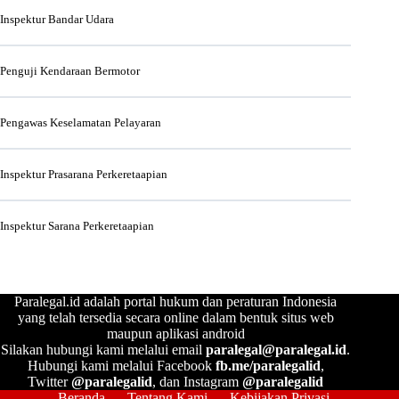
Inspektur Bandar Udara
Penguji Kendaraan Bermotor
Pengawas Keselamatan Pelayaran
Inspektur Prasarana Perkeretaapian
Inspektur Sarana Perkeretaapian
Paralegal.id adalah portal hukum dan peraturan Indonesia
yang telah tersedia secara online dalam bentuk situs web
maupun aplikasi android
Silakan hubungi kami melalui email
paralegal@paralegal.id
.
Hubungi kami melalui Facebook
fb.me/paralegalid
,
Twitter
@paralegalid
, dan Instagram
@paralegalid
Beranda
Tentang Kami
Kebijakan Privasi