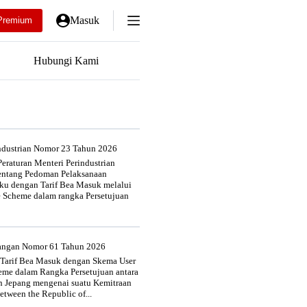
Masuk
Premium
Hubungi Kami
industrian Nomor 23 Tahun 2026
eraturan Menteri Perindustrian
entang Pedoman Pelaksanaan
u dengan Tarif Bea Masuk melalui
e Scheme dalam rangka Persetujuan
uangan Nomor 61 Tahun 2026
 Tarif Bea Masuk dengan Skema User
heme dalam Rangka Persetujuan antara
n Jepang mengenai suatu Kemitraan
tween the Republic of...