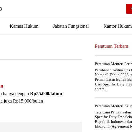
Kamus Hukum
Jabatan Fungsional
Kantor Hukum
Peraturan Terbaru
Peraturan Menteri Per
Perubahan Kedua atas P
Nomor 2 Tahun 2023 t
Pemanfaatan Bahan Bak
User Specific Duty Fre
an
antara...
nya hanya dengan
Rp55.000/tahun
ia juga Rp15.000/bulan
Peraturan Menteri Ke
Tata Cara Pemanfaatan
Specific Duty Free Sc
Republik Indonesia da
Ekonomi (Agreement be