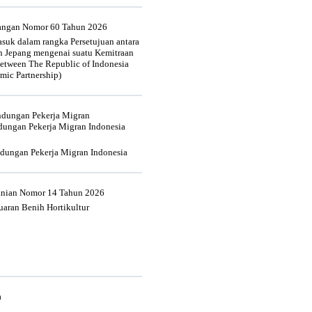
uangan Nomor 60 Tahun 2026
suk dalam rangka Persetujuan antara
n Jepang mengenai suatu Kemitraan
tween The Republic of Indonesia
mic Partnership)
indungan Pekerja Migran
dungan Pekerja Migran Indonesia
ndungan Pekerja Migran Indonesia
tanian Nomor 14 Tahun 2026
aran Benih Hortikultur
a