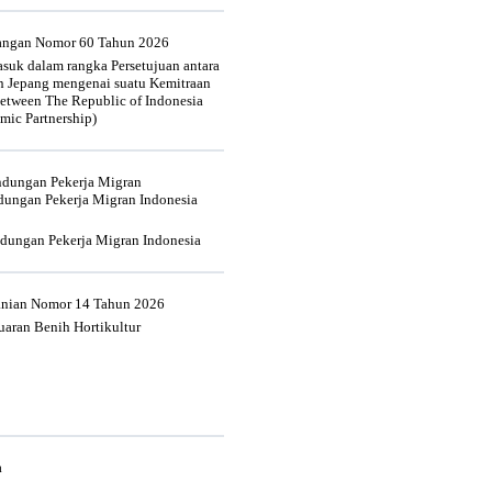
uangan Nomor 60 Tahun 2026
suk dalam rangka Persetujuan antara
n Jepang mengenai suatu Kemitraan
tween The Republic of Indonesia
mic Partnership)
indungan Pekerja Migran
dungan Pekerja Migran Indonesia
ndungan Pekerja Migran Indonesia
tanian Nomor 14 Tahun 2026
aran Benih Hortikultur
a