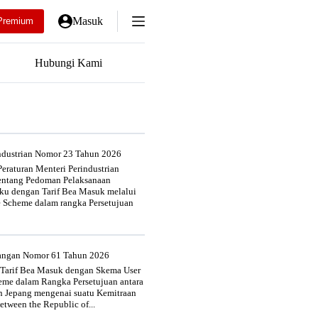
Masuk
Premium
Hubungi Kami
industrian Nomor 23 Tahun 2026
eraturan Menteri Perindustrian
entang Pedoman Pelaksanaan
u dengan Tarif Bea Masuk melalui
e Scheme dalam rangka Persetujuan
uangan Nomor 61 Tahun 2026
 Tarif Bea Masuk dengan Skema User
heme dalam Rangka Persetujuan antara
n Jepang mengenai suatu Kemitraan
tween the Republic of...