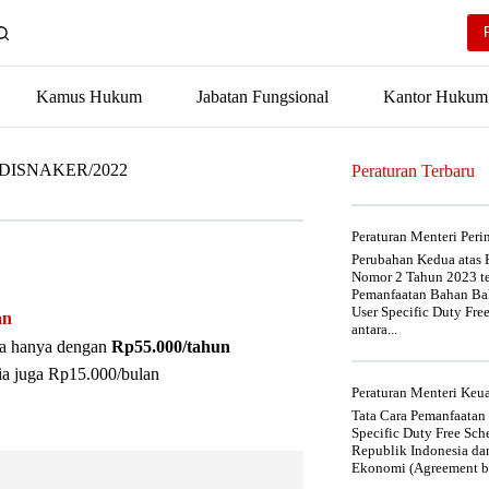
Kamus Hukum
Jabatan Fungsional
Kantor Hukum
53/DISNAKER/2022
Peraturan Terbaru
Peraturan Menteri Per
Perubahan Kedua atas P
Nomor 2 Tahun 2023 t
Pemanfaatan Bahan Bak
User Specific Duty Fre
an
antara...
nya hanya dengan
Rp55.000/tahun
ia juga Rp15.000/bulan
Peraturan Menteri Ke
Tata Cara Pemanfaatan
Specific Duty Free Sc
Republik Indonesia da
Ekonomi (Agreement be