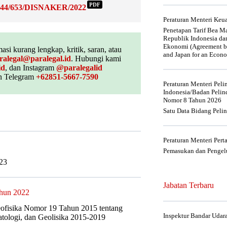
PDF
8.44/653/DISNAKER/2022
Peraturan Menteri Ke
Penetapan Tarif Bea Ma
Republik Indonesia da
Ekonomi (Agreement be
asi kurang lengkap, kritik, saran, atau
and Japan for an Econo
ralegal@paralegal.id
. Hubungi kami
id
, dan Instagram
@paralegalid
 Telegram
+62851-5667-7590
Peraturan Menteri Pel
Indonesia/Badan Pelin
Nomor 8 Tahun 2026
Satu Data Bidang Peli
Peraturan Menteri Per
Pemasukan dan Pengelu
23
Jabatan Terbaru
ahun 2022
eofisika Nomor 19 Tahun 2015 tentang
Inspektur Bandar Udar
atologi, dan Geolisika 2015-2019