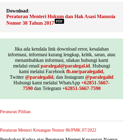
Download
:
Peraturan Menteri Hukum dan Hak Asasi Manusia
PDF
Nomor 38 Tahun 2017
Jika ada kendala link download error, kesalahan
informasi, informasi kurang lengkap, kritik, saran, atau
menambahkan informasi, silakan hubungi kami
melalui email
paralegal@paralegal.id
. Hubungi
kami melalui Facebook
fb.me/paralegalid
,
Twitter
@paralegalid
, dan Instagram
@paralegalid
Hubungi kami melalui WhatsApp
+62851-5667-
7590
dan Telegram
+62851-5667-7590
Peraturan Pilihan
Peraturan Menteri Keuangan Nomor 86/PMK.07/2022
Perubahan Kedua atas Peraturan Menteri Keuangan Nomor