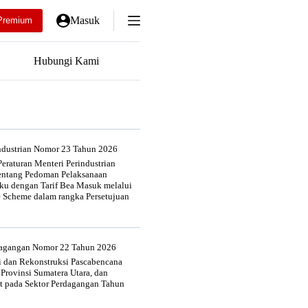
Masuk
Premium
Hubungi Kami
industrian Nomor 23 Tahun 2026
eraturan Menteri Perindustrian
entang Pedoman Pelaksanaan
u dengan Tarif Bea Masuk melalui
e Scheme dalam rangka Persetujuan
rdagangan Nomor 22 Tahun 2026
si dan Rekonstruksi Pascabencana
 Provinsi Sumatera Utara, dan
at pada Sektor Perdagangan Tahun