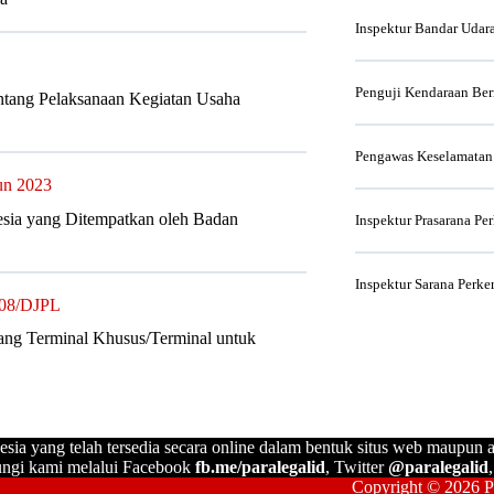
Inspektur Bandar Udar
Penguji Kendaraan Be
ntang Pelaksanaan Kegiatan Usaha
Pengawas Keselamatan
un 2023
sia yang Ditempatkan oleh Badan
Inspektur Prasarana Pe
Inspektur Sarana Perke
308/DJPL
Ulang Terminal Khusus/Terminal untuk
esia yang telah tersedia secara online dalam bentuk situs web maupun a
ngi kami melalui Facebook
fb.me/paralegalid
, Twitter
@paralegalid
Copyright © 2026 Pa