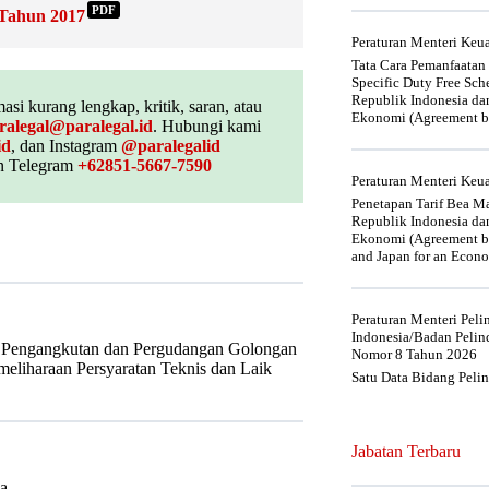
PDF
 Tahun 2017
Peraturan Menteri Ke
Tata Cara Pemanfaatan
Specific Duty Free Sc
Republik Indonesia da
asi kurang lengkap, kritik, saran, atau
Ekonomi (Agreement be
ralegal@paralegal.id
. Hubungi kami
id
, dan Instagram
@paralegalid
 Telegram
+62851-5667-7590
Peraturan Menteri Ke
Penetapan Tarif Bea Ma
Republik Indonesia da
Ekonomi (Agreement be
and Japan for an Econo
Peraturan Menteri Pel
Indonesia/Badan Pelin
i Pengangkutan dan Pergudangan Golongan
Nomor 8 Tahun 2026
eliharaan Persyaratan Teknis dan Laik
Satu Data Bidang Peli
Jabatan Terbaru
la