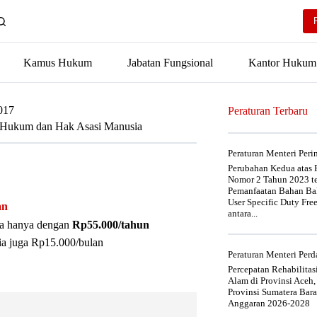
Kamus Hukum
Jabatan Fungsional
Kantor Hukum
017
Peraturan Terbaru
an Hukum dan Hak Asasi Manusia
Peraturan Menteri Per
Perubahan Kedua atas P
Nomor 2 Tahun 2023 t
Pemanfaatan Bahan Bak
User Specific Duty Fre
an
antara...
nya hanya dengan
Rp55.000/tahun
ia juga Rp15.000/bulan
Peraturan Menteri Pe
Percepatan Rehabilita
Alam di Provinsi Aceh,
Provinsi Sumatera Bar
Anggaran 2026-2028