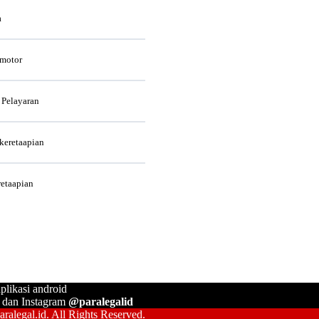
a
rmotor
 Pelayaran
rkeretaapian
retaapian
plikasi android
, dan Instagram
@paralegalid
ralegal.id. All Rights Reserved.