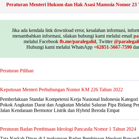
Peraturan Menteri Hukum dan Hak Asasi Manusia Nomor 23
Jika ada kendala link download error, kesalahan informasi, inform
menambahkan informasi, silakan hubungi kami melalui email
pa
melalui Facebook
fb.me/paralegalid
, Twitter
@paralegal
Hubungi kami melalui WhatsApp
+62851-5667-7590
dan
Peraturan Pilihan
Keputusan Menteri Perhubungan Nomor KM 226 Tahun 2022
Pemberlakuan Standar Kompetensi Kerja Nasional Indonesia Kategor
Pokok Angkutan Darat dan Angkutan Melalui Saluran Pipa Bidang Pem
Jalan Kendaraan Bermotor Listrik dan Hybrid Beroda Empat
Peraturan Badan Pembinaan Ideologi Pancasila Nomor 1 Tahun 2024
Tata Naskah Dinas di Lingkungan Badan Pembinaan Ideologi Pancasi