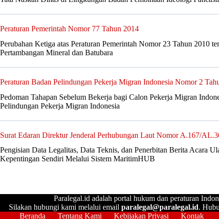
Peraturan Pemerintah Nomor 77 Tahun 2014
Perubahan Ketiga atas Peraturan Pemerintah Nomor 23 Tahun 2010 te
Pertambangan Mineral dan Batubara
Peraturan Badan Pelindungan Pekerja Migran Indonesia Nomor 2 Tah
Pedoman Tahapan Sebelum Bekerja bagi Calon Pekerja Migran Indone
Pelindungan Pekerja Migran Indonesia
Surat Edaran Direktur Jenderal Perhubungan Laut Nomor A.167/AL.
Pengisian Data Legalitas, Data Teknis, dan Penerbitan Berita Acara 
Kepentingan Sendiri Melalui Sistem MaritimHUB
Paralegal.id adalah portal hukum dan peraturan Indon
Silakan hubungi kami melalui email
paralegal@paralegal.id
. Hubu
Beranda
Tentang Kami
Kebijakan Privasi
Kontak