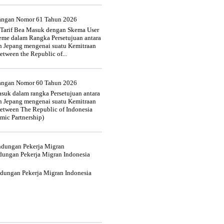
uangan Nomor 61 Tahun 2026
 Tarif Bea Masuk dengan Skema User
heme dalam Rangka Persetujuan antara
n Jepang mengenai suatu Kemitraan
tween the Republic of...
uangan Nomor 60 Tahun 2026
suk dalam rangka Persetujuan antara
n Jepang mengenai suatu Kemitraan
tween The Republic of Indonesia
mic Partnership)
indungan Pekerja Migran
dungan Pekerja Migran Indonesia
ndungan Pekerja Migran Indonesia