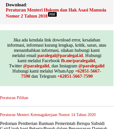
Download
:
Peraturan Menteri Hukum dan Hak Asasi Manusia
PDF
Nomor 2 Tahun 2018
Jika ada kendala link download error, kesalahan
informasi, informasi kurang lengkap, kritik, saran, atau
menambahkan informasi, silakan hubungi kami
melalui email
paralegal@paralegal.id
. Hubungi
kami melalui Facebook
fb.me/paralegalid
,
Twitter
@paralegalid
, dan Instagram
@paralegalid
Hubungi kami melalui WhatsApp
+62851-5667-
7590
dan Telegram
+62851-5667-7590
Peraturan Pilihan
Peraturan Menteri Ketenagakerjaan Nomor 14 Tahun 2020
Pedoman Pemberian Bantuan Pemerintah Berupa Subsidi
Gaji/Upah bagi Pekerja/Buruh dalam Penanganan Dampak