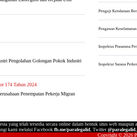
Penguji Kendaraan Be
Pengawas Keselamatan
Inspektur Prasarana Pe
ustri Pengolahan Golongan Pokok Industri
Inspektur Sarana Perke
or 174 Tahun 2024
Perusahaan Penempatan Pekerja Migran
esia yang telah tersedia secara online dalam bentuk situs web maupun a
ngi kami melalui Facebook
fb.me/paralegalid
, Twitter
@paralegalid
Copyright © 2026 Pa