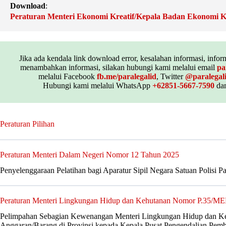
Download
:
Peraturan Menteri Ekonomi Kreatif/Kepala Badan Ekonomi K
Jika ada kendala link download error, kesalahan informasi, inform
menambahkan informasi, silakan hubungi kami melalui email
pa
melalui Facebook
fb.me/paralegalid
, Twitter
@paralegal
Hubungi kami melalui WhatsApp
+62851-5667-7590
dan
Peraturan Pilihan
Peraturan Menteri Dalam Negeri Nomor 12 Tahun 2025
Penyelenggaraan Pelatihan bagi Aparatur Sipil Negara Satuan Polisi 
Peraturan Menteri Lingkungan Hidup dan Kehutanan Nomor P.3
Pelimpahan Sebagian Kewenangan Menteri Lingkungan Hidup dan K
Anggaran/Barang di Provinsi kepada Kepala Pusat Pengendalian Pem