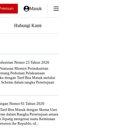
Masuk
Premium
Hubungi Kami
industrian Nomor 23 Tahun 2026
eraturan Menteri Perindustrian
entang Pedoman Pelaksanaan
u dengan Tarif Bea Masuk melalui
e Scheme dalam rangka Persetujuan
uangan Nomor 61 Tahun 2026
 Tarif Bea Masuk dengan Skema User
heme dalam Rangka Persetujuan antara
n Jepang mengenai suatu Kemitraan
tween the Republic of...