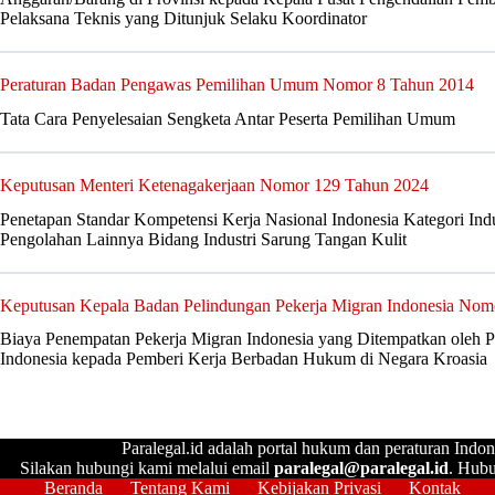
Pelaksana Teknis yang Ditunjuk Selaku Koordinator
Peraturan Badan Pengawas Pemilihan Umum Nomor 8 Tahun 2014
Tata Cara Penyelesaian Sengketa Antar Peserta Pemilihan Umum
Keputusan Menteri Ketenagakerjaan Nomor 129 Tahun 2024
Penetapan Standar Kompetensi Kerja Nasional Indonesia Kategori Ind
Pengolahan Lainnya Bidang Industri Sarung Tangan Kulit
Keputusan Kepala Badan Pelindungan Pekerja Migran Indonesia Nom
Biaya Penempatan Pekerja Migran Indonesia yang Ditempatkan oleh 
Indonesia kepada Pemberi Kerja Berbadan Hukum di Negara Kroasia
Paralegal.id adalah portal hukum dan peraturan Indon
Silakan hubungi kami melalui email
paralegal@paralegal.id
. Hubu
Beranda
Tentang Kami
Kebijakan Privasi
Kontak