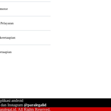
rmotor
 Pelayaran
rkeretaapian
retaapian
plikasi android
, dan Instagram
@paralegalid
ralegal.id. All Rights Reserved.