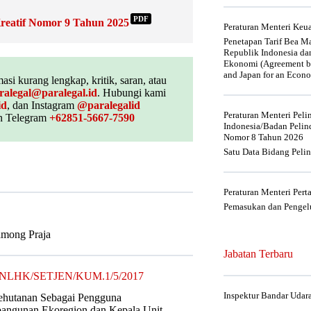
PDF
reatif Nomor 9 Tahun 2025
Peraturan Menteri Ke
Penetapan Tarif Bea Ma
Republik Indonesia da
Ekonomi (Agreement be
and Japan for an Econo
asi kurang lengkap, kritik, saran, atau
ralegal@paralegal.id
. Hubungi kami
id
, dan Instagram
@paralegalid
Peraturan Menteri Pel
 Telegram
+62851-5667-7590
Indonesia/Badan Pelin
Nomor 8 Tahun 2026
Satu Data Bidang Peli
Peraturan Menteri Per
Pemasukan dan Pengelu
Pamong Praja
Jabatan Terbaru
5/MENLHK/SETJEN/KUM.1/5/2017
Inspektur Bandar Udar
ehutanan Sebagai Pengguna
bangunan Ekoregion dan Kepala Unit