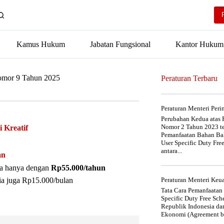
Kamus Hukum
Jabatan Fungsional
Kantor Hukum
Nomor 9 Tahun 2025
Peraturan Terbaru
Peraturan Menteri Per
Perubahan Kedua atas P
Nomor 2 Tahun 2023 t
 Kreatif
Pemanfaatan Bahan Bak
User Specific Duty Fre
antara...
an
nya hanya dengan
Rp55.000/tahun
ia juga Rp15.000/bulan
Peraturan Menteri Ke
Tata Cara Pemanfaatan
Specific Duty Free Sc
Republik Indonesia da
Ekonomi (Agreement be