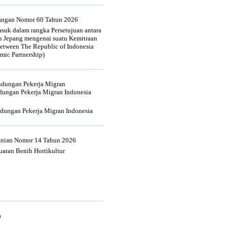
uangan Nomor 60 Tahun 2026
suk dalam rangka Persetujuan antara
n Jepang mengenai suatu Kemitraan
tween The Republic of Indonesia
mic Partnership)
indungan Pekerja Migran
dungan Pekerja Migran Indonesia
ndungan Pekerja Migran Indonesia
tanian Nomor 14 Tahun 2026
aran Benih Hortikultur
a