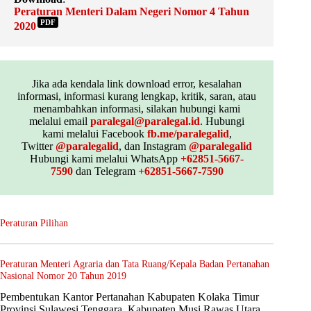
Peraturan Menteri Dalam Negeri Nomor 4 Tahun
PDF
2020
Jika ada kendala link download error, kesalahan
informasi, informasi kurang lengkap, kritik, saran, atau
menambahkan informasi, silakan hubungi kami
melalui email
paralegal@paralegal.id
. Hubungi
kami melalui Facebook
fb.me/paralegalid
,
Twitter
@paralegalid
, dan Instagram
@paralegalid
Hubungi kami melalui WhatsApp
+62851-5667-
7590
dan Telegram
+62851-5667-7590
Peraturan Pilihan
Peraturan Menteri Agraria dan Tata Ruang/Kepala Badan Pertanahan
Nasional Nomor 20 Tahun 2019
Pembentukan Kantor Pertanahan Kabupaten Kolaka Timur
Provinsi Sulawesi Tenggara, Kabupaten Musi Rawas Utara