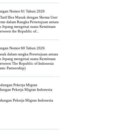
uangan Nomor 61 Tahun 2026
 Tarif Bea Masuk dengan Skema User
heme dalam Rangka Persetujuan antara
n Jepang mengenai suatu Kemitraan
tween the Republic of...
uangan Nomor 60 Tahun 2026
suk dalam rangka Persetujuan antara
n Jepang mengenai suatu Kemitraan
tween The Republic of Indonesia
mic Partnership)
indungan Pekerja Migran
dungan Pekerja Migran Indonesia
ndungan Pekerja Migran Indonesia