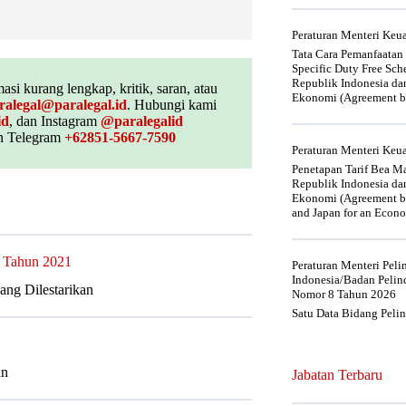
Peraturan Menteri Ke
Tata Cara Pemanfaatan
Specific Duty Free Sc
Republik Indonesia da
asi kurang lengkap, kritik, saran, atau
Ekonomi (Agreement be
ralegal@paralegal.id
. Hubungi kami
id
, dan Instagram
@paralegalid
 Telegram
+62851-5667-7590
Peraturan Menteri Ke
Penetapan Tarif Bea Ma
Republik Indonesia da
Ekonomi (Agreement be
and Japan for an Econo
 Tahun 2021
Peraturan Menteri Pel
Indonesia/Badan Pelin
ng Dilestarikan
Nomor 8 Tahun 2026
Satu Data Bidang Peli
an
Jabatan Terbaru