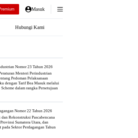
Masuk
Premium
Hubungi Kami
industrian Nomor 23 Tahun 2026
eraturan Menteri Perindustrian
entang Pedoman Pelaksanaan
u dengan Tarif Bea Masuk melalui
e Scheme dalam rangka Persetujuan
rdagangan Nomor 22 Tahun 2026
si dan Rekonstruksi Pascabencana
 Provinsi Sumatera Utara, dan
at pada Sektor Perdagangan Tahun