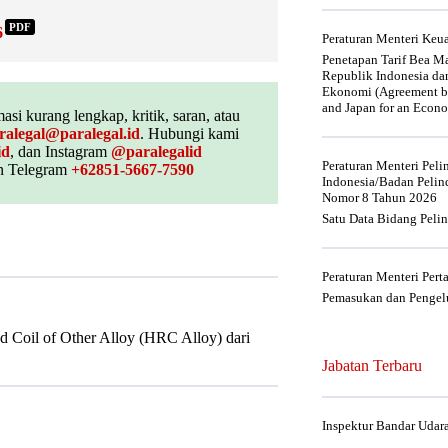
PDF
6
Peraturan Menteri Ke
Penetapan Tarif Bea Ma
Republik Indonesia da
Ekonomi (Agreement be
and Japan for an Econo
asi kurang lengkap, kritik, saran, atau
ralegal@paralegal.id
. Hubungi kami
id
, dan Instagram
@paralegalid
Peraturan Menteri Pel
 Telegram
+62851-5667-7590
Indonesia/Badan Pelin
Nomor 8 Tahun 2026
Satu Data Bidang Peli
Peraturan Menteri Per
Pemasukan dan Pengelu
 Coil of Other Alloy (HRC Alloy) dari
Jabatan Terbaru
Inspektur Bandar Udar