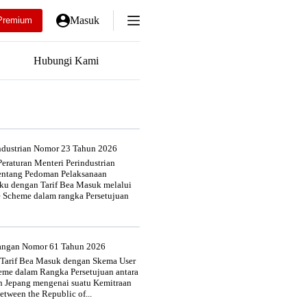
Masuk
Premium
Hubungi Kami
industrian Nomor 23 Tahun 2026
eraturan Menteri Perindustrian
entang Pedoman Pelaksanaan
u dengan Tarif Bea Masuk melalui
e Scheme dalam rangka Persetujuan
uangan Nomor 61 Tahun 2026
 Tarif Bea Masuk dengan Skema User
heme dalam Rangka Persetujuan antara
n Jepang mengenai suatu Kemitraan
tween the Republic of...