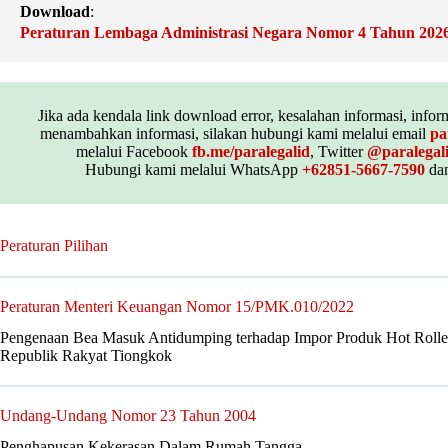
Download
:
Peraturan Lembaga Administrasi Negara Nomor 4 Tahun 202
Jika ada kendala link download error, kesalahan informasi, inform
menambahkan informasi, silakan hubungi kami melalui email
pa
melalui Facebook
fb.me/paralegalid
, Twitter
@paralegal
Hubungi kami melalui WhatsApp
+62851-5667-7590
dan
Peraturan Pilihan
Peraturan Menteri Keuangan Nomor 15/PMK.010/2022
Pengenaan Bea Masuk Antidumping terhadap Impor Produk Hot Rolled
Republik Rakyat Tiongkok
Undang-Undang Nomor 23 Tahun 2004
Penghapusan Kekerasan Dalam Rumah Tangga