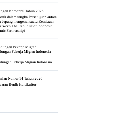
uangan Nomor 60 Tahun 2026
suk dalam rangka Persetujuan antara
n Jepang mengenai suatu Kemitraan
tween The Republic of Indonesia
mic Partnership)
indungan Pekerja Migran
dungan Pekerja Migran Indonesia
ndungan Pekerja Migran Indonesia
tanian Nomor 14 Tahun 2026
aran Benih Hortikultur
a