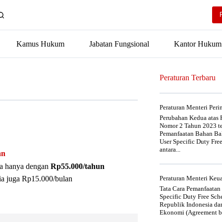
Kamus Hukum
Jabatan Fungsional
Kantor Hukum
Peraturan Terbaru
Peraturan Menteri Per
Perubahan Kedua atas P
Nomor 2 Tahun 2023 t
Pemanfaatan Bahan Bak
User Specific Duty Fre
antara...
an
nya hanya dengan
Rp55.000/tahun
ia juga Rp15.000/bulan
Peraturan Menteri Ke
Tata Cara Pemanfaatan
Specific Duty Free Sc
Republik Indonesia da
Ekonomi (Agreement be