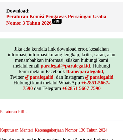
Download
:
Peraturan Komisi Pengawas Persaingan Usaha
PDF
Nomor 3 Tahun 2026
Jika ada kendala link download error, kesalahan
informasi, informasi kurang lengkap, kritik, saran, atau
menambahkan informasi, silakan hubungi kami
melalui email
paralegal@paralegal.id
. Hubungi
kami melalui Facebook
fb.me/paralegalid
,
Twitter
@paralegalid
, dan Instagram
@paralegalid
Hubungi kami melalui WhatsApp
+62851-5667-
7590
dan Telegram
+62851-5667-7590
Peraturan Pilihan
Keputusan Menteri Ketenagakerjaan Nomor 130 Tahun 2024
Penetapan Standar Kompetensi Kerja Nasional Indonesia