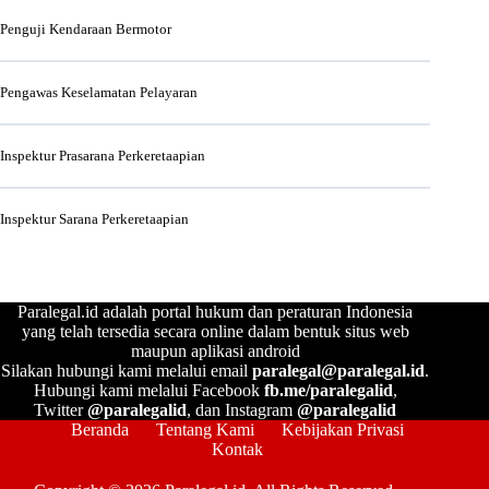
Penguji Kendaraan Bermotor
Pengawas Keselamatan Pelayaran
Inspektur Prasarana Perkeretaapian
Inspektur Sarana Perkeretaapian
Paralegal.id adalah portal hukum dan peraturan Indonesia
yang telah tersedia secara online dalam bentuk situs web
maupun aplikasi android
Silakan hubungi kami melalui email
paralegal@paralegal.id
.
Hubungi kami melalui Facebook
fb.me/paralegalid
,
Twitter
@paralegalid
, dan Instagram
@paralegalid
Beranda
Tentang Kami
Kebijakan Privasi
Kontak