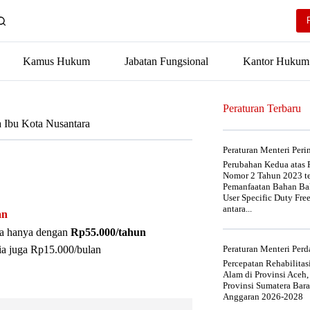
Kamus Hukum
Jabatan Fungsional
Kantor Hukum
Peraturan Terbaru
 Ibu Kota Nusantara
Peraturan Menteri Per
Perubahan Kedua atas P
Nomor 2 Tahun 2023 t
Pemanfaatan Bahan Bak
User Specific Duty Fre
antara...
an
nya hanya dengan
Rp55.000/tahun
ia juga Rp15.000/bulan
Peraturan Menteri Pe
Percepatan Rehabilita
Alam di Provinsi Aceh,
Provinsi Sumatera Bar
Anggaran 2026-2028