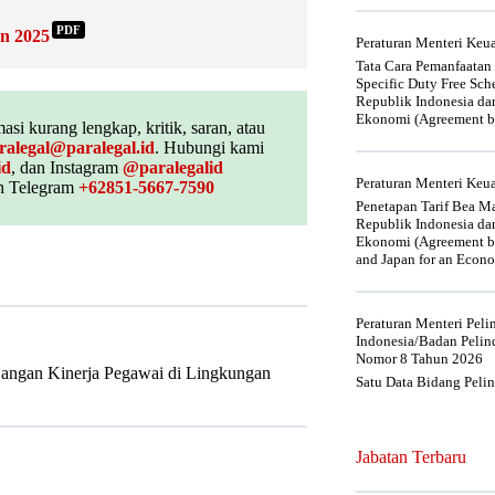
PDF
n 2025
Peraturan Menteri Ke
Tata Cara Pemanfaatan
Specific Duty Free Sc
Republik Indonesia da
Ekonomi (Agreement be
asi kurang lengkap, kritik, saran, atau
ralegal@paralegal.id
. Hubungi kami
id
, dan Instagram
@paralegalid
Peraturan Menteri Ke
 Telegram
+62851-5667-7590
Penetapan Tarif Bea Ma
Republik Indonesia da
Ekonomi (Agreement be
and Japan for an Econo
Peraturan Menteri Pel
Indonesia/Badan Pelin
Nomor 8 Tahun 2026
jangan Kinerja Pegawai di Lingkungan
Satu Data Bidang Peli
Jabatan Terbaru