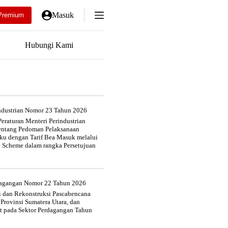
Masuk
Premium
Hubungi Kami
industrian Nomor 23 Tahun 2026
eraturan Menteri Perindustrian
entang Pedoman Pelaksanaan
u dengan Tarif Bea Masuk melalui
e Scheme dalam rangka Persetujuan
rdagangan Nomor 22 Tahun 2026
si dan Rekonstruksi Pascabencana
 Provinsi Sumatera Utara, dan
at pada Sektor Perdagangan Tahun