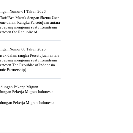
uangan Nomor 61 Tahun 2026
 Tarif Bea Masuk dengan Skema User
heme dalam Rangka Persetujuan antara
n Jepang mengenai suatu Kemitraan
tween the Republic of...
uangan Nomor 60 Tahun 2026
suk dalam rangka Persetujuan antara
n Jepang mengenai suatu Kemitraan
tween The Republic of Indonesia
mic Partnership)
indungan Pekerja Migran
dungan Pekerja Migran Indonesia
ndungan Pekerja Migran Indonesia