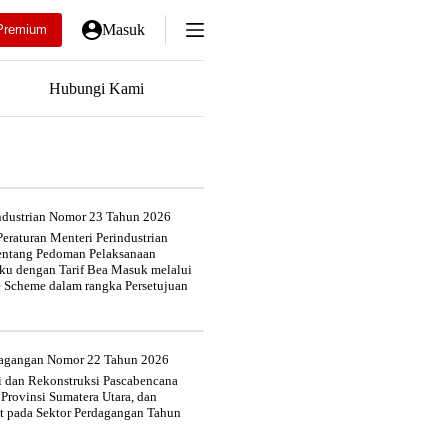
Masuk
Premium
Hubungi Kami
industrian Nomor 23 Tahun 2026
eraturan Menteri Perindustrian
entang Pedoman Pelaksanaan
u dengan Tarif Bea Masuk melalui
e Scheme dalam rangka Persetujuan
rdagangan Nomor 22 Tahun 2026
si dan Rekonstruksi Pascabencana
 Provinsi Sumatera Utara, dan
at pada Sektor Perdagangan Tahun