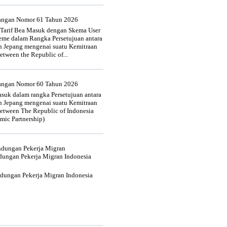
uangan Nomor 61 Tahun 2026
 Tarif Bea Masuk dengan Skema User
heme dalam Rangka Persetujuan antara
n Jepang mengenai suatu Kemitraan
tween the Republic of...
uangan Nomor 60 Tahun 2026
suk dalam rangka Persetujuan antara
n Jepang mengenai suatu Kemitraan
tween The Republic of Indonesia
mic Partnership)
indungan Pekerja Migran
dungan Pekerja Migran Indonesia
ndungan Pekerja Migran Indonesia