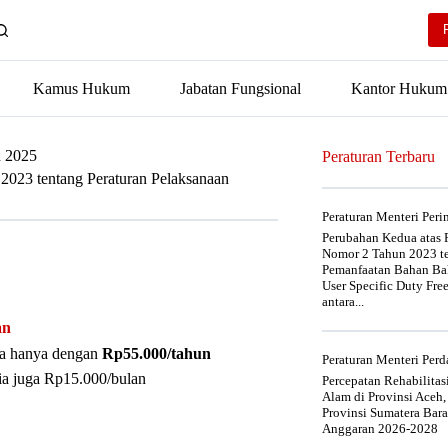
Kamus Hukum
Jabatan Fungsional
Kantor Hukum
n 2025
Peraturan Terbaru
023 tentang Peraturan Pelaksanaan
Peraturan Menteri Per
Perubahan Kedua atas P
Nomor 2 Tahun 2023 t
Pemanfaatan Bahan Bak
User Specific Duty Fre
antara...
an
nya hanya dengan
Rp55.000/tahun
Peraturan Menteri Pe
ia juga Rp15.000/bulan
Percepatan Rehabilita
Alam di Provinsi Aceh,
Provinsi Sumatera Bar
Anggaran 2026-2028