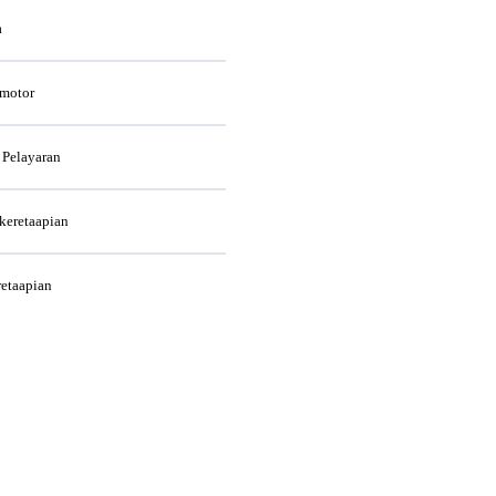
a
rmotor
 Pelayaran
rkeretaapian
retaapian