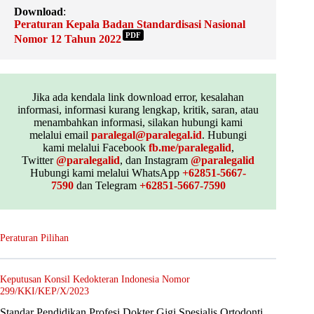
Download
:
Peraturan Kepala Badan Standardisasi Nasional
PDF
Nomor 12 Tahun 2022
Jika ada kendala link download error, kesalahan
informasi, informasi kurang lengkap, kritik, saran, atau
menambahkan informasi, silakan hubungi kami
melalui email
paralegal@paralegal.id
. Hubungi
kami melalui Facebook
fb.me/paralegalid
,
Twitter
@paralegalid
, dan Instagram
@paralegalid
Hubungi kami melalui WhatsApp
+62851-5667-
7590
dan Telegram
+62851-5667-7590
Peraturan Pilihan
Keputusan Konsil Kedokteran Indonesia Nomor
299/KKI/KEP/X/2023
Standar Pendidikan Profesi Dokter Gigi Spesialis Ortodonti