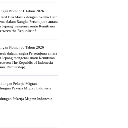
uangan Nomor 61 Tahun 2026
 Tarif Bea Masuk dengan Skema User
heme dalam Rangka Persetujuan antara
n Jepang mengenai suatu Kemitraan
tween the Republic of...
uangan Nomor 60 Tahun 2026
suk dalam rangka Persetujuan antara
n Jepang mengenai suatu Kemitraan
tween The Republic of Indonesia
mic Partnership)
indungan Pekerja Migran
dungan Pekerja Migran Indonesia
ndungan Pekerja Migran Indonesia