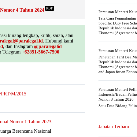
PDF
n Nomor 4 Tahun 2024
Peraturan Menteri Ke
Tata Cara Pemanfaatan
Specific Duty Free Sc
Republik Indonesia da
Ekonomi (Agreement be
asi kurang lengkap, kritik, saran, atau
ralegal@paralegal.id
. Hubungi kami
id
, dan Instagram
@paralegalid
Peraturan Menteri Ke
 Telegram
+62851-5667-7590
Penetapan Tarif Bea Ma
Republik Indonesia da
Ekonomi (Agreement be
and Japan for an Econo
Peraturan Menteri Pel
2/PRT/M/2015
Indonesia/Badan Pelin
Nomor 8 Tahun 2026
Satu Data Bidang Peli
ional Nomor 1 Tahun 2023
Jabatan Terbaru
uarga Berencana Nasional