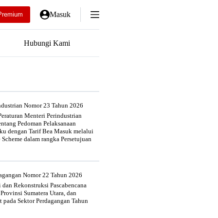
Masuk
Premium
Hubungi Kami
industrian Nomor 23 Tahun 2026
eraturan Menteri Perindustrian
entang Pedoman Pelaksanaan
u dengan Tarif Bea Masuk melalui
e Scheme dalam rangka Persetujuan
rdagangan Nomor 22 Tahun 2026
si dan Rekonstruksi Pascabencana
 Provinsi Sumatera Utara, dan
at pada Sektor Perdagangan Tahun