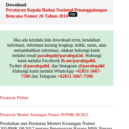
Download
:
Peraturan Kepala Badan Nasional Penanggulangan
PDF
Bencana Nomor 26 Tahun 2014
Jika ada kendala link download error, kesalahan
informasi, informasi kurang lengkap, kritik, saran, atau
menambahkan informasi, silakan hubungi kami
melalui email
paralegal@paralegal.id
. Hubungi
kami melalui Facebook
fb.me/paralegalid
,
Twitter
@paralegalid
, dan Instagram
@paralegalid
Hubungi kami melalui WhatsApp
+62851-5667-
7590
dan Telegram
+62851-5667-7590
Peraturan Pilihan
Peraturan Menteri Keuangan Nomor 99/PMK.08/2021
Perubahan atas Peraturan Menteri Keuangan Nomor
205/PMK.08/2017 tentang Penggunaan Barang Milik Negara