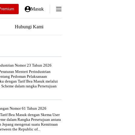
Masuk
Premium
Hubungi Kami
industrian Nomor 23 Tahun 2026
eraturan Menteri Perindustrian
entang Pedoman Pelaksanaan
u dengan Tarif Bea Masuk melalui
e Scheme dalam rangka Persetujuan
uangan Nomor 61 Tahun 2026
 Tarif Bea Masuk dengan Skema User
heme dalam Rangka Persetujuan antara
n Jepang mengenai suatu Kemitraan
tween the Republic of...