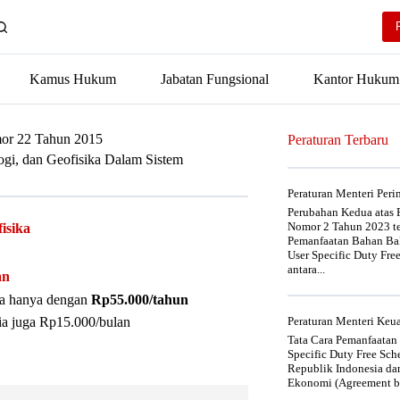
Kamus Hukum
Jabatan Fungsional
Kantor Hukum
mor 22 Tahun 2015
Peraturan Terbaru
ogi, dan Geofisika Dalam Sistem
Peraturan Menteri Per
Perubahan Kedua atas P
Nomor 2 Tahun 2023 t
isika
Pemanfaatan Bahan Bak
User Specific Duty Fre
antara...
an
nya hanya dengan
Rp55.000/tahun
ia juga Rp15.000/bulan
Peraturan Menteri Ke
Tata Cara Pemanfaatan
Specific Duty Free Sc
Republik Indonesia da
Ekonomi (Agreement be