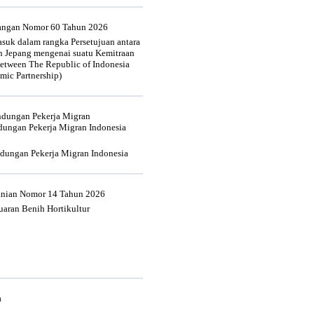
uangan Nomor 60 Tahun 2026
suk dalam rangka Persetujuan antara
n Jepang mengenai suatu Kemitraan
tween The Republic of Indonesia
mic Partnership)
indungan Pekerja Migran
dungan Pekerja Migran Indonesia
ndungan Pekerja Migran Indonesia
tanian Nomor 14 Tahun 2026
aran Benih Hortikultur
a