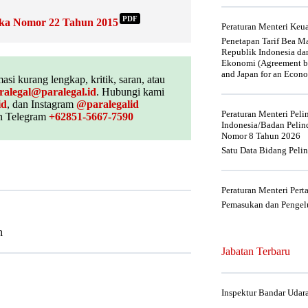
PDF
sika Nomor 22 Tahun 2015
Peraturan Menteri Ke
Penetapan Tarif Bea Ma
Republik Indonesia da
Ekonomi (Agreement be
and Japan for an Econo
asi kurang lengkap, kritik, saran, atau
ralegal@paralegal.id
. Hubungi kami
id
, dan Instagram
@paralegalid
Peraturan Menteri Pel
 Telegram
+62851-5667-7590
Indonesia/Badan Pelin
Nomor 8 Tahun 2026
Satu Data Bidang Peli
Peraturan Menteri Per
Pemasukan dan Pengelu
n
Jabatan Terbaru
Inspektur Bandar Udar