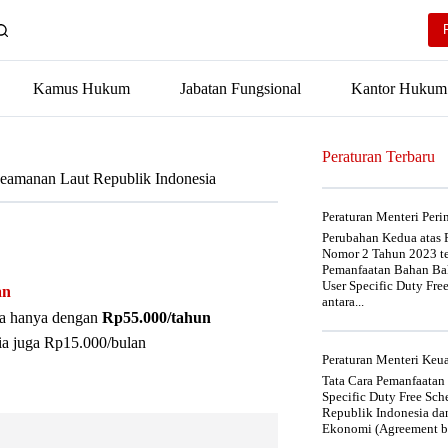
Kamus Hukum
Jabatan Fungsional
Kantor Hukum
Peraturan Terbaru
eamanan Laut Republik Indonesia
Peraturan Menteri Per
Perubahan Kedua atas P
Nomor 2 Tahun 2023 t
Pemanfaatan Bahan Bak
User Specific Duty Fre
an
antara...
nya hanya dengan
Rp55.000/tahun
ia juga Rp15.000/bulan
Peraturan Menteri Ke
Tata Cara Pemanfaatan
Specific Duty Free Sc
Republik Indonesia da
Ekonomi (Agreement be