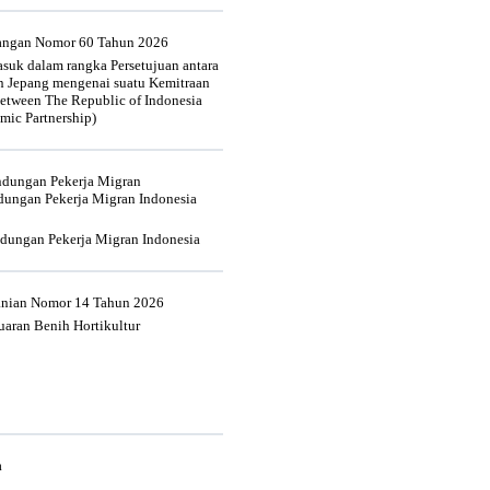
uangan Nomor 60 Tahun 2026
suk dalam rangka Persetujuan antara
n Jepang mengenai suatu Kemitraan
tween The Republic of Indonesia
mic Partnership)
indungan Pekerja Migran
dungan Pekerja Migran Indonesia
ndungan Pekerja Migran Indonesia
tanian Nomor 14 Tahun 2026
aran Benih Hortikultur
a