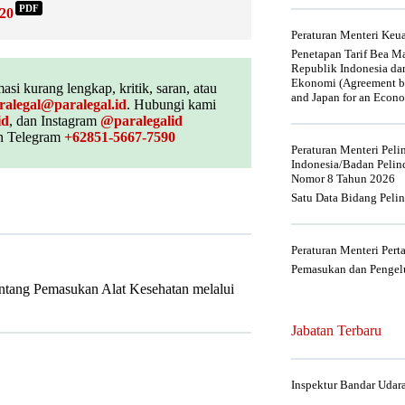
PDF
20
Peraturan Menteri Ke
Penetapan Tarif Bea Ma
Republik Indonesia da
Ekonomi (Agreement be
asi kurang lengkap, kritik, saran, atau
and Japan for an Econo
ralegal@paralegal.id
. Hubungi kami
id
, dan Instagram
@paralegalid
 Telegram
+62851-5667-7590
Peraturan Menteri Pel
Indonesia/Badan Pelin
Nomor 8 Tahun 2026
Satu Data Bidang Peli
Peraturan Menteri Per
Pemasukan dan Pengelu
ntang Pemasukan Alat Kesehatan melalui
Jabatan Terbaru
Inspektur Bandar Udar