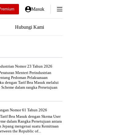
Masuk
Premium
Hubungi Kami
industrian Nomor 23 Tahun 2026
eraturan Menteri Perindustrian
entang Pedoman Pelaksanaan
u dengan Tarif Bea Masuk melalui
e Scheme dalam rangka Persetujuan
uangan Nomor 61 Tahun 2026
 Tarif Bea Masuk dengan Skema User
heme dalam Rangka Persetujuan antara
n Jepang mengenai suatu Kemitraan
tween the Republic of...