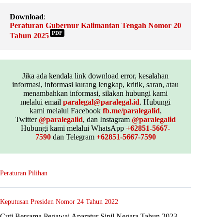
Download
:
Peraturan Gubernur Kalimantan Tengah Nomor 20
PDF
Tahun 2025
Jika ada kendala link download error, kesalahan
informasi, informasi kurang lengkap, kritik, saran, atau
menambahkan informasi, silakan hubungi kami
melalui email
paralegal@paralegal.id
. Hubungi
kami melalui Facebook
fb.me/paralegalid
,
Twitter
@paralegalid
, dan Instagram
@paralegalid
Hubungi kami melalui WhatsApp
+62851-5667-
7590
dan Telegram
+62851-5667-7590
Peraturan Pilihan
Keputusan Presiden Nomor 24 Tahun 2022
Cuti Bersama Pegawai Aparatur Sipil Negara Tahun 2023