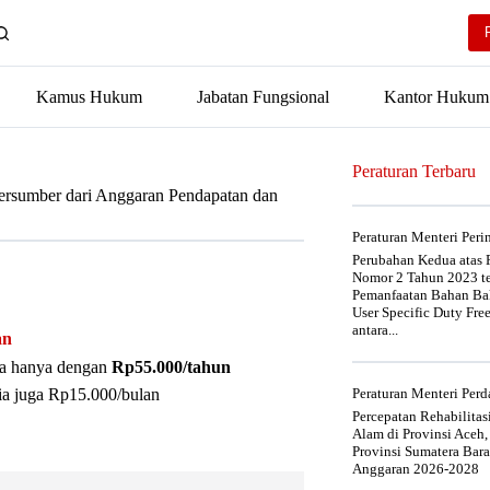
Kamus Hukum
Jabatan Fungsional
Kantor Hukum
Peraturan Terbaru
ersumber dari Anggaran Pendapatan dan
Peraturan Menteri Per
Perubahan Kedua atas P
Nomor 2 Tahun 2023 t
Pemanfaatan Bahan Bak
User Specific Duty Fre
antara...
an
nya hanya dengan
Rp55.000/tahun
ia juga Rp15.000/bulan
Peraturan Menteri Pe
Percepatan Rehabilita
Alam di Provinsi Aceh,
Provinsi Sumatera Bar
Anggaran 2026-2028