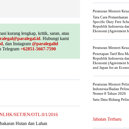
Peraturan Menteri Ke
Tata Cara Pemanfaatan
Specific Duty Free Sc
Republik Indonesia da
Ekonomi (Agreement be
asi kurang lengkap, kritik, saran, atau
ralegal@paralegal.id
. Hubungi kami
id
, dan Instagram
@paralegalid
Peraturan Menteri Ke
 Telegram
+62851-5667-7590
Penetapan Tarif Bea Ma
Republik Indonesia da
Ekonomi (Agreement be
and Japan for an Econo
Peraturan Menteri Pel
Indonesia/Badan Pelin
Nomor 8 Tahun 2026
Satu Data Bidang Peli
/MENLHK/SETJEN/OTL.0/1/2016
Jabatan Terbaru
Kebakaran Hutan dan Lahan