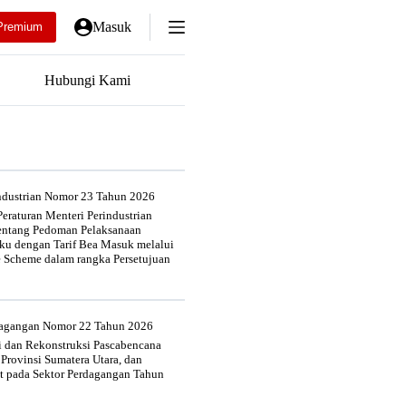
Masuk
Premium
Hubungi Kami
industrian Nomor 23 Tahun 2026
eraturan Menteri Perindustrian
entang Pedoman Pelaksanaan
u dengan Tarif Bea Masuk melalui
e Scheme dalam rangka Persetujuan
rdagangan Nomor 22 Tahun 2026
si dan Rekonstruksi Pascabencana
 Provinsi Sumatera Utara, dan
at pada Sektor Perdagangan Tahun