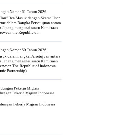
uangan Nomor 61 Tahun 2026
 Tarif Bea Masuk dengan Skema User
heme dalam Rangka Persetujuan antara
n Jepang mengenai suatu Kemitraan
tween the Republic of...
uangan Nomor 60 Tahun 2026
suk dalam rangka Persetujuan antara
n Jepang mengenai suatu Kemitraan
tween The Republic of Indonesia
mic Partnership)
indungan Pekerja Migran
dungan Pekerja Migran Indonesia
ndungan Pekerja Migran Indonesia