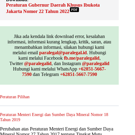
Peraturan Gubernur Daerah Khusus Ibukota
PDF
Jakarta Nomor 22 Tahun 2022
Jika ada kendala link download error, kesalahan
informasi, informasi kurang lengkap, kritik, saran, atau
menambahkan informasi, silakan hubungi kami
melalui email
paralegal@paralegal.id
. Hubungi
kami melalui Facebook
fb.me/paralegalid
,
Twitter
@paralegalid
, dan Instagram
@paralegalid
Hubungi kami melalui WhatsApp
+62851-5667-
7590
dan Telegram
+62851-5667-7590
Peraturan Pilihan
Peraturan Menteri Energi dan Sumber Daya Mineral Nomor 18
Tahun 2019
Perubahan atas Peraturan Menteri Energi dan Sumber Daya
Mineral Nomor 27 Tahun 2017 tentang Tingkat Mutu