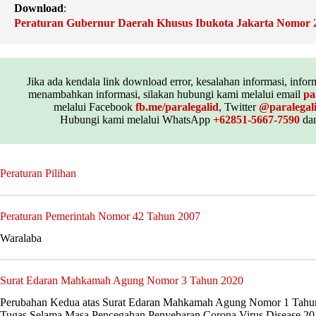
Download
:
Peraturan Gubernur Daerah Khusus Ibukota Jakarta Nomor 
Jika ada kendala link download error, kesalahan informasi, inform
menambahkan informasi, silakan hubungi kami melalui email
pa
melalui Facebook
fb.me/paralegalid
, Twitter
@paralegal
Hubungi kami melalui WhatsApp
+62851-5667-7590
dan
Peraturan Pilihan
Peraturan Pemerintah Nomor 42 Tahun 2007
Waralaba
Surat Edaran Mahkamah Agung Nomor 3 Tahun 2020
Perubahan Kedua atas Surat Edaran Mahkamah Agung Nomor 1 Tahun
Tugas Selama Masa Pencegahan Penyebaran Corona Virus Disease 