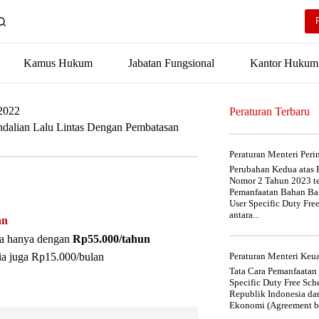
Kamus Hukum
Jabatan Fungsional
Kantor Hukum
2022
Peraturan Terbaru
dalian Lalu Lintas Dengan Pembatasan
Peraturan Menteri Per
Perubahan Kedua atas P
Nomor 2 Tahun 2023 t
Pemanfaatan Bahan Bak
User Specific Duty Fre
antara...
an
nya hanya dengan
Rp55.000/tahun
ia juga Rp15.000/bulan
Peraturan Menteri Ke
Tata Cara Pemanfaatan
Specific Duty Free Sc
Republik Indonesia da
Ekonomi (Agreement be