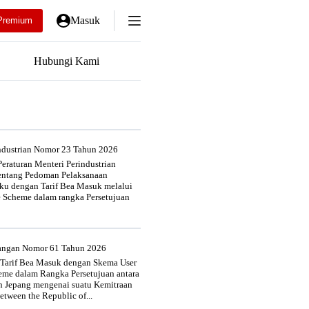
Masuk
Premium
Hubungi Kami
industrian Nomor 23 Tahun 2026
eraturan Menteri Perindustrian
entang Pedoman Pelaksanaan
u dengan Tarif Bea Masuk melalui
e Scheme dalam rangka Persetujuan
uangan Nomor 61 Tahun 2026
 Tarif Bea Masuk dengan Skema User
heme dalam Rangka Persetujuan antara
n Jepang mengenai suatu Kemitraan
tween the Republic of...