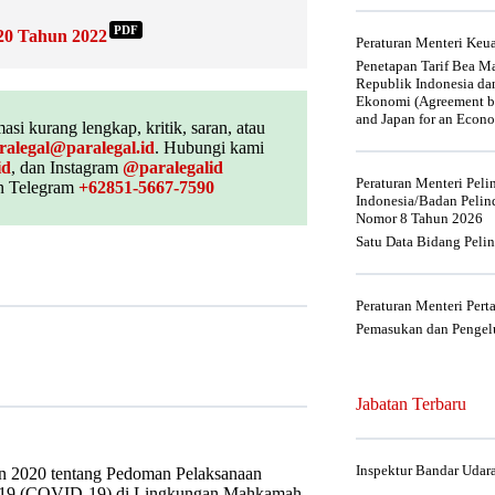
PDF
20 Tahun 2022
Peraturan Menteri Ke
Penetapan Tarif Bea Ma
Republik Indonesia da
Ekonomi (Agreement be
and Japan for an Econo
asi kurang lengkap, kritik, saran, atau
ralegal@paralegal.id
. Hubungi kami
id
, dan Instagram
@paralegalid
Peraturan Menteri Pel
 Telegram
+62851-5667-7590
Indonesia/Badan Pelin
Nomor 8 Tahun 2026
Satu Data Bidang Peli
Peraturan Menteri Per
Pemasukan dan Pengelu
Jabatan Terbaru
Inspektur Bandar Udar
 2020 tentang Pedoman Pelaksanaan
2019 (COVID-19) di Lingkungan Mahkamah