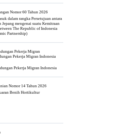
uangan Nomor 60 Tahun 2026
suk dalam rangka Persetujuan antara
n Jepang mengenai suatu Kemitraan
tween The Republic of Indonesia
mic Partnership)
indungan Pekerja Migran
dungan Pekerja Migran Indonesia
ndungan Pekerja Migran Indonesia
tanian Nomor 14 Tahun 2026
aran Benih Hortikultur
a