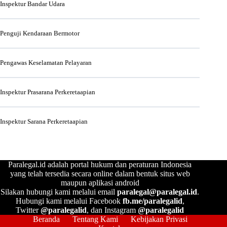
Inspektur Bandar Udara
Penguji Kendaraan Bermotor
Pengawas Keselamatan Pelayaran
Inspektur Prasarana Perkeretaapian
Inspektur Sarana Perkeretaapian
Paralegal.id adalah portal hukum dan peraturan Indonesia
yang telah tersedia secara online dalam bentuk situs web
maupun aplikasi android
Silakan hubungi kami melalui email
paralegal@paralegal.id
.
Hubungi kami melalui Facebook
fb.me/paralegalid
,
Twitter
@paralegalid
, dan Instagram
@paralegalid
Beranda
Tentang Kami
Kebijakan Privasi