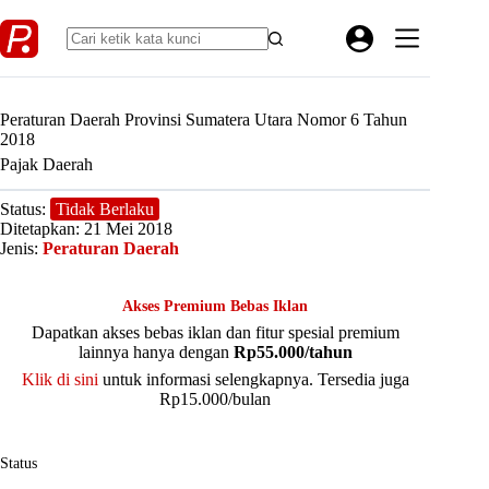
Skip
to
content
Peraturan Daerah Provinsi Sumatera Utara Nomor 6 Tahun
2018
Pajak Daerah
Status:
Tidak Berlaku
Ditetapkan: 21 Mei 2018
Jenis:
Peraturan Daerah
Akses Premium Bebas Iklan
Dapatkan akses bebas iklan dan fitur spesial premium
lainnya hanya dengan
Rp55.000/tahun
Klik di sini
untuk informasi selengkapnya. Tersedia juga
Rp15.000/bulan
Status