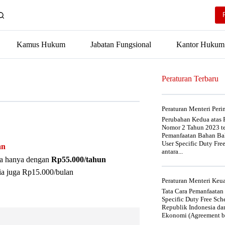
Kamus Hukum
Jabatan Fungsional
Kantor Hukum
Peraturan Terbaru
Peraturan Menteri Per
Perubahan Kedua atas P
Nomor 2 Tahun 2023 t
Pemanfaatan Bahan Bak
User Specific Duty Fre
an
antara...
nya hanya dengan
Rp55.000/tahun
ia juga Rp15.000/bulan
Peraturan Menteri Ke
Tata Cara Pemanfaatan
Specific Duty Free Sc
Republik Indonesia da
Ekonomi (Agreement be