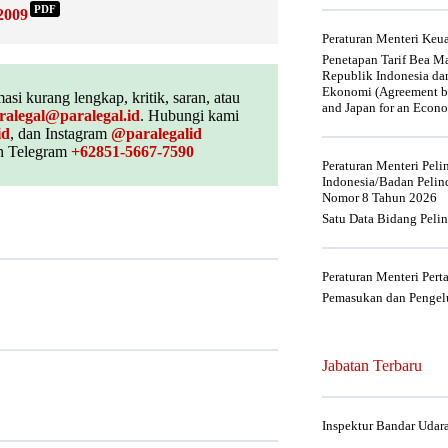
PDF
2009
Peraturan Menteri Ke
Penetapan Tarif Bea Ma
Republik Indonesia da
Ekonomi (Agreement be
asi kurang lengkap, kritik, saran, atau
and Japan for an Econo
ralegal@paralegal.id
. Hubungi kami
id
, dan Instagram
@paralegalid
 Telegram
+62851-5667-7590
Peraturan Menteri Pel
Indonesia/Badan Pelin
Nomor 8 Tahun 2026
Satu Data Bidang Peli
Peraturan Menteri Per
Pemasukan dan Pengelu
Jabatan Terbaru
Inspektur Bandar Udar