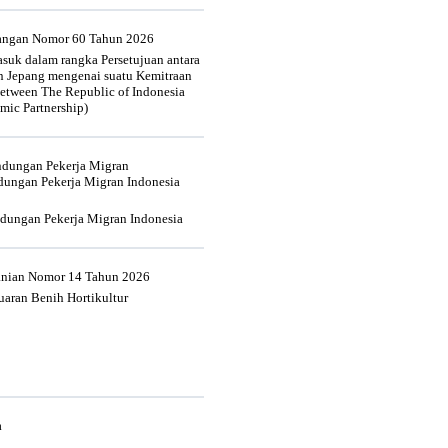
uangan Nomor 60 Tahun 2026
suk dalam rangka Persetujuan antara
n Jepang mengenai suatu Kemitraan
tween The Republic of Indonesia
mic Partnership)
indungan Pekerja Migran
dungan Pekerja Migran Indonesia
ndungan Pekerja Migran Indonesia
tanian Nomor 14 Tahun 2026
aran Benih Hortikultur
a