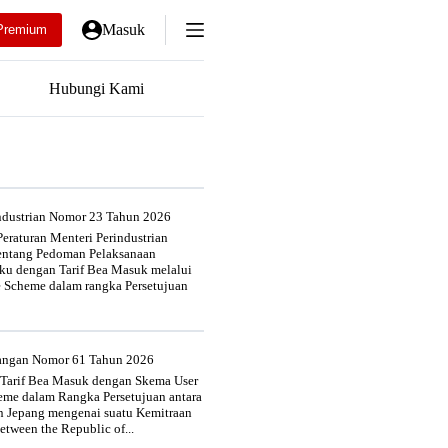
Masuk
Premium
Hubungi Kami
industrian Nomor 23 Tahun 2026
eraturan Menteri Perindustrian
entang Pedoman Pelaksanaan
u dengan Tarif Bea Masuk melalui
e Scheme dalam rangka Persetujuan
uangan Nomor 61 Tahun 2026
 Tarif Bea Masuk dengan Skema User
heme dalam Rangka Persetujuan antara
n Jepang mengenai suatu Kemitraan
tween the Republic of...