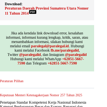
Download
:
Peraturan Daerah Provinsi Sumatera Utara Nomor
PDF
11 Tahun 2014
Jika ada kendala link download error, kesalahan
informasi, informasi kurang lengkap, kritik, saran, atau
menambahkan informasi, silakan hubungi kami
melalui email
paralegal@paralegal.id
. Hubungi
kami melalui Facebook
fb.me/paralegalid
,
Twitter
@paralegalid
, dan Instagram
@paralegalid
Hubungi kami melalui WhatsApp
+62851-5667-
7590
dan Telegram
+62851-5667-7590
Peraturan Pilihan
Keputusan Menteri Ketenagakerjaan Nomor 257 Tahun 2025
Penetapan Standar Kompetensi Kerja Nasional Indonesia
Kategori Perdagangan Besar dan Eceran; Reparasi dan