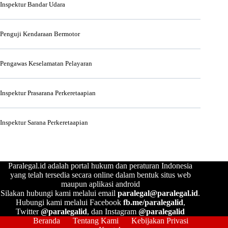
Inspektur Bandar Udara
Penguji Kendaraan Bermotor
Pengawas Keselamatan Pelayaran
Inspektur Prasarana Perkeretaapian
Inspektur Sarana Perkeretaapian
Paralegal.id adalah portal hukum dan peraturan Indonesia
yang telah tersedia secara online dalam bentuk situs web
maupun aplikasi android
Silakan hubungi kami melalui email
paralegal@paralegal.id
.
Hubungi kami melalui Facebook
fb.me/paralegalid
,
Twitter
@paralegalid
, dan Instagram
@paralegalid
Beranda
Tentang Kami
Kebijakan Privasi