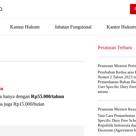
Kamus Hukum
Jabatan Fungsional
Kantor Hukum
Peraturan Terbaru
Peraturan Menteri Per
Perubahan Kedua atas P
Nomor 2 Tahun 2023 t
Pemanfaatan Bahan Bak
User Specific Duty Fre
an
antara...
nya hanya dengan
Rp55.000/tahun
ia juga Rp15.000/bulan
Peraturan Menteri Ke
Tata Cara Pemanfaatan
Specific Duty Free Sc
Republik Indonesia da
Ekonomi (Agreement be