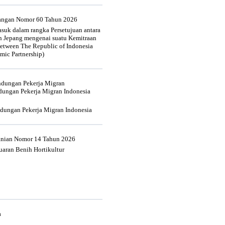
uangan Nomor 60 Tahun 2026
suk dalam rangka Persetujuan antara
n Jepang mengenai suatu Kemitraan
tween The Republic of Indonesia
mic Partnership)
indungan Pekerja Migran
dungan Pekerja Migran Indonesia
ndungan Pekerja Migran Indonesia
tanian Nomor 14 Tahun 2026
aran Benih Hortikultur
a