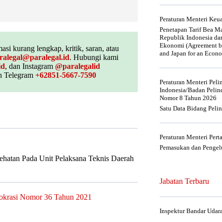
Peraturan Menteri Ke
Penetapan Tarif Bea Ma
Republik Indonesia da
Ekonomi (Agreement be
asi kurang lengkap, kritik, saran, atau
and Japan for an Econo
ralegal@paralegal.id
. Hubungi kami
id
, dan Instagram
@paralegalid
 Telegram
+62851-5667-7590
Peraturan Menteri Pel
Indonesia/Badan Pelin
Nomor 8 Tahun 2026
Satu Data Bidang Peli
Peraturan Menteri Per
Pemasukan dan Pengelu
hatan Pada Unit Pelaksana Teknis Daerah
Jabatan Terbaru
rokrasi Nomor 36 Tahun 2021
Inspektur Bandar Udar