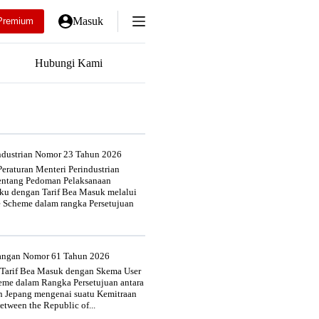
Masuk
Premium
Hubungi Kami
industrian Nomor 23 Tahun 2026
eraturan Menteri Perindustrian
entang Pedoman Pelaksanaan
u dengan Tarif Bea Masuk melalui
e Scheme dalam rangka Persetujuan
uangan Nomor 61 Tahun 2026
 Tarif Bea Masuk dengan Skema User
heme dalam Rangka Persetujuan antara
n Jepang mengenai suatu Kemitraan
tween the Republic of...