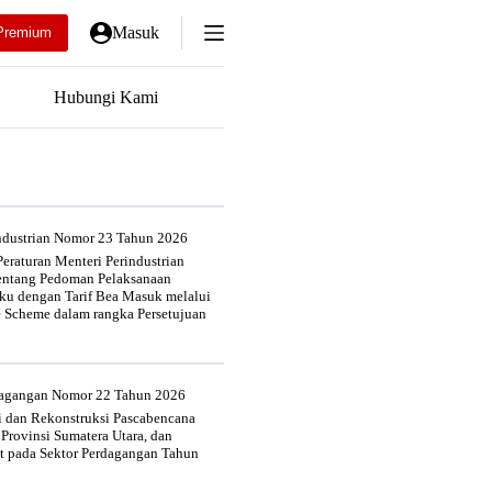
Masuk
Premium
Hubungi Kami
industrian Nomor 23 Tahun 2026
eraturan Menteri Perindustrian
entang Pedoman Pelaksanaan
u dengan Tarif Bea Masuk melalui
e Scheme dalam rangka Persetujuan
rdagangan Nomor 22 Tahun 2026
si dan Rekonstruksi Pascabencana
 Provinsi Sumatera Utara, dan
at pada Sektor Perdagangan Tahun