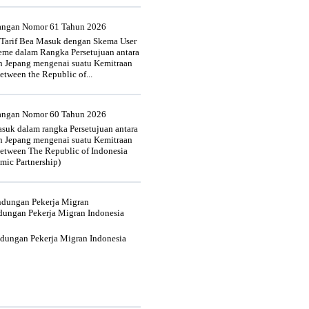
uangan Nomor 61 Tahun 2026
 Tarif Bea Masuk dengan Skema User
heme dalam Rangka Persetujuan antara
n Jepang mengenai suatu Kemitraan
tween the Republic of...
uangan Nomor 60 Tahun 2026
suk dalam rangka Persetujuan antara
n Jepang mengenai suatu Kemitraan
tween The Republic of Indonesia
mic Partnership)
indungan Pekerja Migran
dungan Pekerja Migran Indonesia
ndungan Pekerja Migran Indonesia