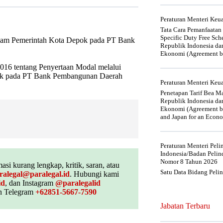
Peraturan Menteri Ke
Tata Cara Pemanfaatan
Specific Duty Free Sc
ham Pemerintah Kota Depok pada PT Bank
Republik Indonesia da
Ekonomi (Agreement be
016 tentang Penyertaan Modal melalui
ok pada PT Bank Pembangunan Daerah
Peraturan Menteri Ke
Penetapan Tarif Bea Ma
Republik Indonesia da
Ekonomi (Agreement be
and Japan for an Econo
Peraturan Menteri Pel
Indonesia/Badan Pelin
Nomor 8 Tahun 2026
asi kurang lengkap, kritik, saran, atau
Satu Data Bidang Peli
ralegal@paralegal.id
. Hubungi kami
id
, dan Instagram
@paralegalid
 Telegram
+62851-5667-7590
Jabatan Terbaru