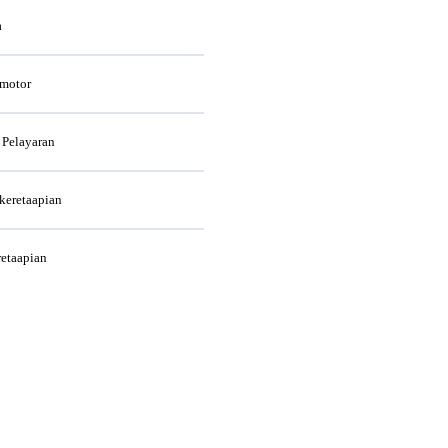
a
rmotor
 Pelayaran
rkeretaapian
retaapian