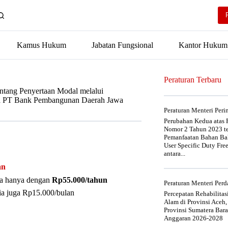
Kamus Hukum
Jabatan Fungsional
Kantor Hukum
Peraturan Terbaru
ntang Penyertaan Modal melalui
a PT Bank Pembangunan Daerah Jawa
Peraturan Menteri Per
Perubahan Kedua atas P
Nomor 2 Tahun 2023 t
Pemanfaatan Bahan Bak
User Specific Duty Fre
antara...
an
nya hanya dengan
Rp55.000/tahun
Peraturan Menteri Pe
ia juga Rp15.000/bulan
Percepatan Rehabilita
Alam di Provinsi Aceh,
Provinsi Sumatera Bar
Anggaran 2026-2028