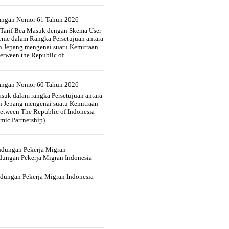
uangan Nomor 61 Tahun 2026
 Tarif Bea Masuk dengan Skema User
heme dalam Rangka Persetujuan antara
n Jepang mengenai suatu Kemitraan
tween the Republic of...
uangan Nomor 60 Tahun 2026
suk dalam rangka Persetujuan antara
n Jepang mengenai suatu Kemitraan
tween The Republic of Indonesia
mic Partnership)
indungan Pekerja Migran
dungan Pekerja Migran Indonesia
ndungan Pekerja Migran Indonesia