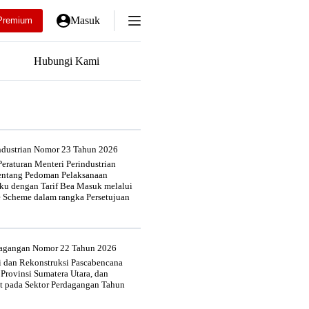
Masuk
Premium
Hubungi Kami
industrian Nomor 23 Tahun 2026
eraturan Menteri Perindustrian
entang Pedoman Pelaksanaan
u dengan Tarif Bea Masuk melalui
e Scheme dalam rangka Persetujuan
rdagangan Nomor 22 Tahun 2026
si dan Rekonstruksi Pascabencana
 Provinsi Sumatera Utara, dan
at pada Sektor Perdagangan Tahun