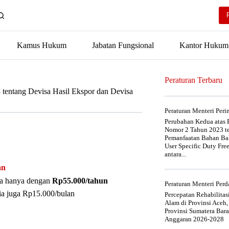
Kamus Hukum
Jabatan Fungsional
Kantor Hukum
Peraturan Terbaru
tentang Devisa Hasil Ekspor dan Devisa
Peraturan Menteri Per
Perubahan Kedua atas P
Nomor 2 Tahun 2023 t
Pemanfaatan Bahan Bak
User Specific Duty Fre
antara...
an
nya hanya dengan
Rp55.000/tahun
Peraturan Menteri Pe
ia juga Rp15.000/bulan
Percepatan Rehabilita
Alam di Provinsi Aceh,
Provinsi Sumatera Bar
Anggaran 2026-2028